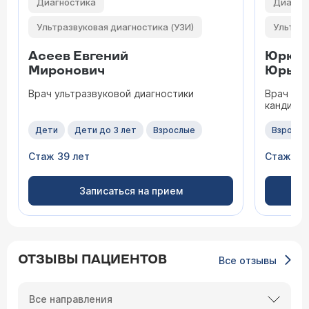
Диагностика
Диагно
Ультразвуковая диагностика (УЗИ)
Ультраз
Асеев Евгений
Юркин
Миронович
Юрьев
Врач ультразвуковой диагностики
Врач уль
кандидат
Дети
Дети до 3 лет
Взрослые
Взрослы
Стаж 39 лет
Стаж 31 
Записаться на прием
ОТЗЫВЫ ПАЦИЕНТОВ
Все отзывы
Все направления