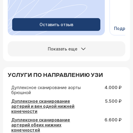
просыпа
Очень пр
Видно в
человеч
Оставить отзыв
Подроб
Сейчас 
Показать еще
УСЛУГИ ПО НАПРАВЛЕНИЮ УЗИ
Дуплексное сканирование аорты
4.000 ₽
брюшной
Дуплексное сканирование
5.500 ₽
артерий и вен одной нижней
конечности
Дуплексное сканирование
6.600 ₽
артерий обеих нижних
конечностей