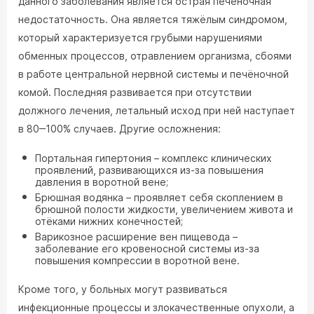
данного заболевания является острая печёночная
недостаточность. Она является тяжёлым синдромом,
который характеризуется грубыми нарушениями
обменных процессов, отравлением организма, сбоями
в работе центральной нервной системы и печёночной
комой. Последняя развивается при отсутствии
должного лечения, летальный исход при ней наступает
в 80‒100% случаев. Другие осложнения:
Портальная гипертония – комплекс клинических
проявлений, развивающихся из-за повышения
давления в воротной вене;
Брюшная водянка – проявляет себя скоплением в
брюшной полости жидкости, увеличением живота и
отёками нижних конечностей;
Варикозное расширение вен пищевода –
заболевание его кровеносной системы из-за
повышения компрессии в воротной вене.
Кроме того, у больных могут развиваться
инфекционные процессы и злокачественные опухоли, а