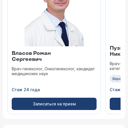
Пузыр
Власов Роман
Никол
Сергеевич
Врач-гин
категори
Врач гинеколог, Онкогинеколог, кандидат
медицинских наук
Взрослы
Стаж 24 года
Стаж 47
Записаться на прием