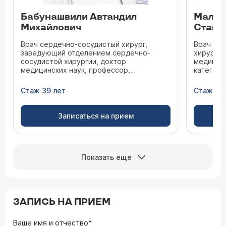
Бабунашвили Автандил
Малах
Михайлович
Стани
Врач сердечно-сосудистый хирург,
Врач фле
заведующий отделением сердечно-
хирург, 
сосудистой хирургии, доктор
медицинс
медицинских наук, профессор,
категори
заслуженный врач РФ, доктор
медицинских наук, профессор
Стаж 39 лет
Стаж 41 
Записаться на прием
Показать еще
ЗАПИСЬ НА ПРИЕМ
Ваше имя и отчество*