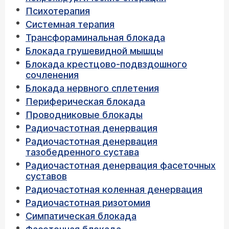
Психотерапия
Системная терапия
Трансфораминальная блокада
Блокада грушевидной мышцы
Блокада крестцово-подвздошного
сочленения
Блокада нервного сплетения
Периферическая блокада
Проводниковые блокады
Радиочастотная денервация
Радиочастотная денервация
тазобедренного сустава
Радиочастотная денервация фасеточных
суставов
Радиочастотная коленная денервация
Радиочастотная ризотомия
Симпатическая блокада