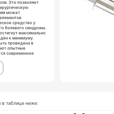
оли. Это позволяет
хирургическую
зия
может
 элементов
еское средство у
го болевого синдрома.
достигнут максимально
едён к минимуму.
ыть проведена в
тают опытные
тся современное
 в таблице ниже: