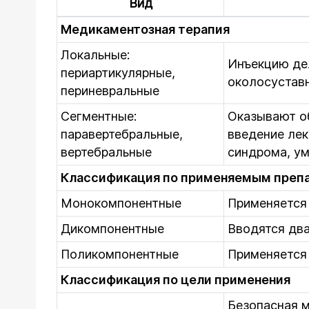
Вид
Медикаментозная терапия
Локальные:
Инъекцию дел
периартикулярные,
околосуставн
периневральные
Сегментные:
Оказывают о
паравертебральные,
введение лек
вертебральные
синдрома, ум
Классификация по применяемым преп
Монокомпонентные
Применяется
Дикомпонентные
Вводятся дв
Поликомпонентные
Применяется
Классификация по цели применения
Безопасная м