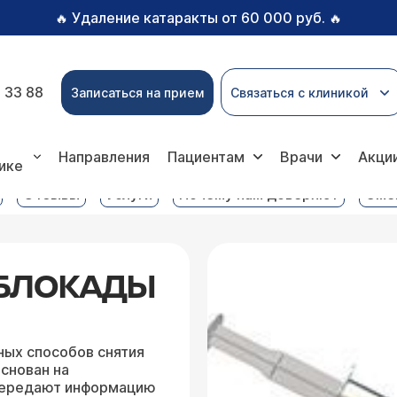
Удаление катаракты от 60 000 руб.
🔥
🔥
 33 88
Записаться на прием
Связаться с клиникой
Проводниковые блокады
Направления
Пациентам
Врачи
Акци
ике
Отзывы
Услуги
Почему нам доверяют
Сме
БЛОКАДЫ
ных способов снятия
снован на
 передают информацию