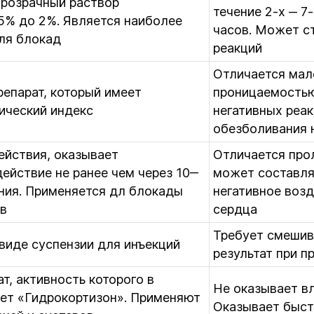
прозрачный раствор
течение 2-х ‒ 7
5% до 2%. Является наиболее
часов. Может с
ля блокад
реакций
Отличается мал
епарат, который имеет
проницаемостью
ический индекс
негативных реа
обезболивания 
ействия, оказывает
Отличается про
йствие не ранее чем через 10‒
может составлят
ния. Применяется дл блокады
негативное возд
ов
сердца
Требует смешив
виде суспензии для инъекций
результат при 
т, активность которого в
Не оказывает вл
ает «Гидрокортизон». Применяют
Оказывает быст