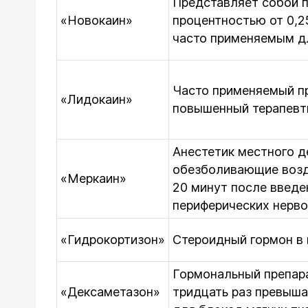
Представляет собой 
«Новокаин»
процентностью от 0,2
часто применяемым д
Часто применяемый пр
«Лидокаин»
повышенный терапевт
Анестетик местного д
обезболивающие возде
«Меркаин»
20 минут после введе
периферических нерв
«Гидрокортизон»
Стероидный гормон в 
Гормональный препара
«Дексаметазон»
тридцать раз превыш