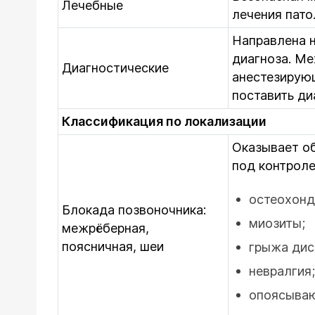
Лечебные
лечения пат
Направлена н
диагноза. Ме
Диагностические
анестезирующ
поставить ди
Классификация по локализации
Оказывает об
под контрол
остеохонд
Блокада позвоночника:
миозиты;
межрёберная,
поясничная, шеи
грыжа дис
невралгия;
опоясываю