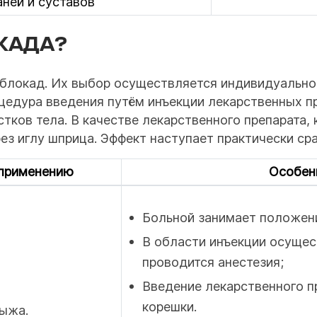
аней и суставов
КАДА?
блокад. Их выбор осуществляется индивидуально, 
цедура введения путём инъекции лекарственных пр
ков тела. В качестве лекарственного препарата, 
ез иглу шприца. Эффект наступает практически ср
 применению
Особен
Больной занимает положени
В области инъекции осущес
проводится анестезия;
Введение лекарственного п
корешки.
рыжа.