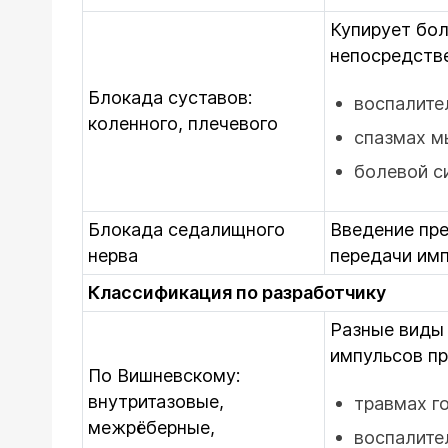
Купирует бол
непосредстве
Блокада суставов:
воспалите
коленного, плечевого
спазмах м
болевой с
Блокада седалищного
Введение пре
нерва
передачи имп
Классификация по разработчику
Разные виды
импульсов пр
По Вишневскому:
внутритазовые,
травмах г
межрёберные,
воспалите