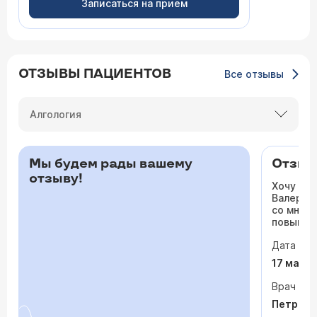
Записаться на прием
ОТЗЫВЫ ПАЦИЕНТОВ
Все отзывы
Алгология
Мы будем рады вашему
Отзыв 
отзыву!
Хочу ос
Валерьев
со мной 
повышало
одышка и
Дата виз
сердца. 
раз куда
17 мая 
врачи то
На приё
Врач
спокойно
Петрося
задавала