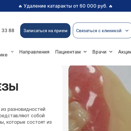
Удаление катаракты от 60 000 руб.
🔥
🔥
 33 88
Записаться на прием
Связаться с клиникой
дическая стоматология
Протезирование зубов
Съё
 бюгельные протезы
Направления
Пациентам
Врачи
Акци
ике
ЕЗЫ
из разновидностей
представляют собой
ы, которые состоят из