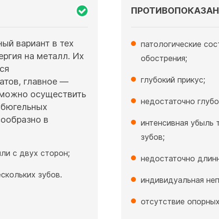
ПРОТИВОПОКАЗАН
ый вариант в тех
патологические сос
ергия на металл. Их
обострения;
ся
глубокий прикус;
атов, главное —
 можно осуществить
недостаточно глубо
 бюгельных
сообразно в
интенсивная убыль 
зубов;
ли с двух сторон;
недостаточно длинн
скольких зубов.
индивидуальная неп
отсутствие опорных