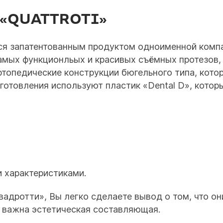
«QUATTROTI»
я запатентованным продуктом одноименной компан
амых функционльых и красивых съёмных протезов,
ртопедические конструкции бюгельного типа, кото
зготовления используют пластик «Dental D», кото
 характеристиками.
адротти», Вы легко сделаете вывод о том, что он
о важна эстетическая составляющая.