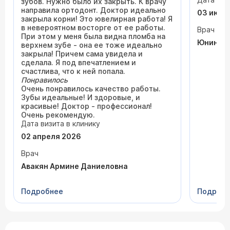
Юнина С
зубов. Нужно было их закрыть. К врачу
професс
направила ортодонт. Доктор идеально
03 июля
Успехов 
закрыла корни! Это ювелирная работа! Я
в невероятном восторге от ее работы.
Врач
При этом у меня была видна пломба на
Юнин Се
верхнем зубе - она ее тоже идеально
закрыла! Причем сама увидела и
сделала. Я под впечатлением и
счастлива, что к ней попала.
Понравилось
Очень понравилось качество работы.
Зубы идеальные! И здоровые, и
красивые! Доктор - профессионал!
Очень рекомендую.
Дата визита в клинику
02 апреля 2026
Врач
Авакян Армине Даниеловна
Подробнее
Подроб