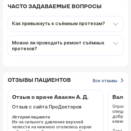
ЧАСТО ЗАДАВАЕМЫЕ ВОПРОСЫ
Как привыкнуть к съёмным протезам?
Можно ли проводить ремонт съёмных
протезов?
ОТЗЫВЫ ПАЦИЕНТОВ
Все отзывы
Отзыв о враче Авакян А. Д.
Вален
Отзыв с сайта ПроДокторов
Огромну
специали
доброже
История пациента
клиента
Из-за сильного давления верхней
отметит
челюсти на нижнюю оголились корни
Дата виз