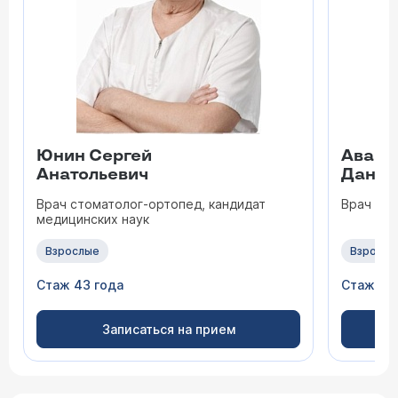
Юнин Сергей
Авакя
Анатольевич
Дание
Врач стоматолог-ортопед, кандидат
Врач ст
медицинских наук
Взрослые
Взрослы
Стаж 43 года
Стаж 15 
Записаться на прием