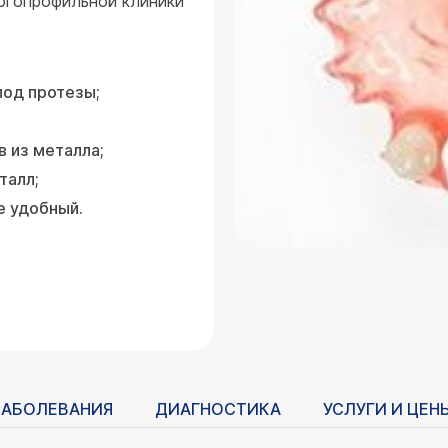
огопрофильной клиники
под протезы;
в из металла;
талл;
е удобный.
ЗАБОЛЕВАНИЯ
ДИАГНОСТИКА
УСЛУГИ И ЦЕН