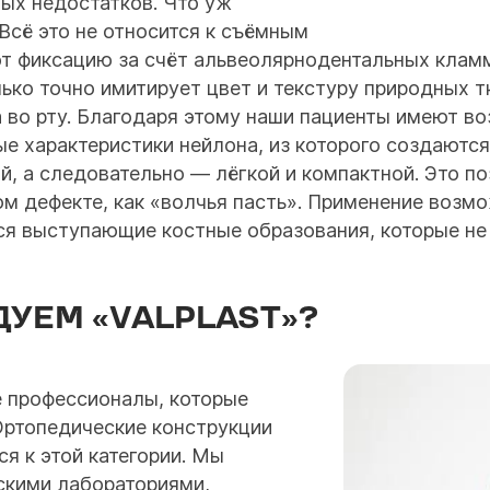
ных недостатков. Что уж
Всё это не относится к съёмным
ют фиксацию за счёт альвеолярнодентальных клам
ько точно имитирует цвет и текстуру природных т
во рту. Благодаря этому наши пациенты имеют во
е характеристики нейлона, из которого создаютс
, а следовательно ― лёгкой и компактной. Это п
ом дефекте, как «волчья пасть». Применение возмо
ся выступающие костные образования, которые н
УЕМ «VALPLAST»?
 профессионалы, которые
Ортопедические конструкции
ся к этой категории. Мы
скими лабораториями,