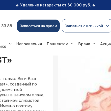
Удаление катаракты от 60 000 руб.
🔥
🔥
 33 88
Записаться на прием
Связаться с клиникой
дическая стоматология
Протезирование зубов
Съё
Направления
Пациентам
Врачи
Акци
ике
ST»
е только Вы и Ваш
ast», созданный по
дноимённой
упны в ценовом плане,
остоянием слизистой
. Именно поэтому