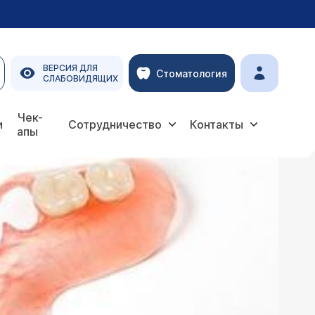
ВЕРСИЯ ДЛЯ
Стоматология
СЛАБОВИДЯЩИХ
мное протезирование
Протезы «Valplast»
Чек-
и
Сотрудничество
Контакты
апы