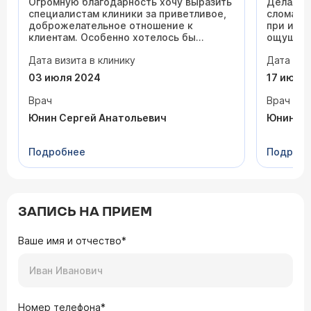
Огромную благодарность хочу выразить
Делала с
специалистам клиники за приветливое,
сломался
доброжелательное отношение к
при исп
клиентам. Особенно хотелось бы
ощущени
отметить врача стоматолога-ортопеда
стороне}
Дата визита в клинику
Дата виз
Юнина Сергея Анатольевича за высокий
избежат
профессионализм, отзывчивость.
поставил
03 июля 2024
17 июля
Успехов Вам в вашем нелёгком деле!
болезне
надевани
Врач
Врач
Внимание
Юнин Сергей Анатольевич
Юнин Се
приёме.
Подробнее
Подроб
ЗАПИСЬ НА ПРИЕМ
Ваше имя и отчество*
Номер телефона*