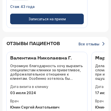
Стаж 43 года
Записаться на прием
ОТЗЫВЫ ПАЦИЕНТОВ
Все отзывы
Валентина Николаевна Г.
Марин
Огромную благодарность хочу выразить
Делала с
специалистам клиники за приветливое,
сломался
доброжелательное отношение к
при исп
клиентам. Особенно хотелось бы
ощущени
отметить врача стоматолога-ортопеда
стороне}
Дата визита в клинику
Дата виз
Юнина Сергея Анатольевича за высокий
избежат
профессионализм, отзывчивость.
поставил
03 июля 2024
17 июля
Успехов Вам в вашем нелёгком деле!
болезне
надевани
Врач
Врач
Внимание
Юнин Сергей Анатольевич
Юнин Се
приёме.