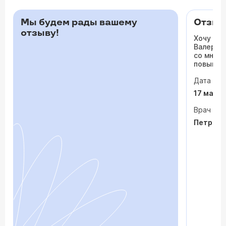
Мы будем рады вашему
Отзыв 
отзыву!
Хочу ос
Валерьев
со мной 
повышало
одышка и
Дата виз
сердца. 
раз куда
17 мая 
врачи то
На приё
Врач
спокойно
Петрося
задавала
посмотр
обследо
почувств
пытается
просто «
После о
лечение,
зачем пр
недель с
скачки д