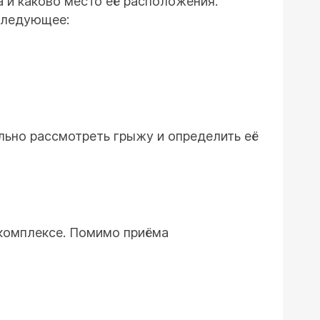
 и каково место её расположения.
следующее:
ьно рассмотреть грыжу и определить её
комплексе. Помимо приёма