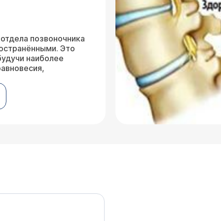
отдела позвоночника
остранёнными. Это
будучи наиболее
равновесия,