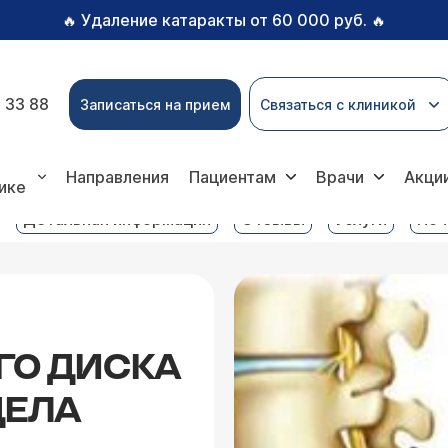
Удаление катаракты от 60 000 руб.
🔥
🔥
 33 88
Записаться на прием
Связаться с клиникой
а межпозвоночного диска поясничного отдела позвоно
Направления
Пациентам
Врачи
Акци
ике
Детальная информация
Отзывы
Услуги
Поч
О ДИСКА
ДЕЛА