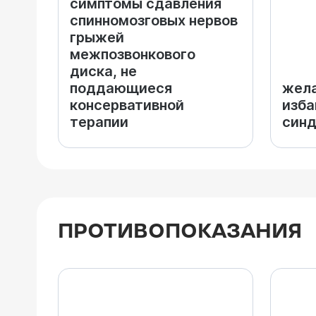
симптомы сдавления
спинномозговых нервов
грыжей
межпозвонкового
диска, не
поддающиеся
жела
консервативной
изба
терапии
син
ПРОТИВОПОКАЗАНИЯ