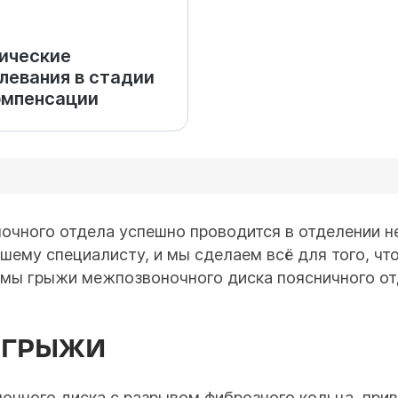
ические
левания в стадии
омпенсации
очного отдела успешно проводится в отделении н
ашему специалисту, и мы сделаем всё для того, ч
мы грыжи межпозвоночного диска поясничного отд
 ГРЫЖИ
очного диска с разрывом фиброзного кольца, при