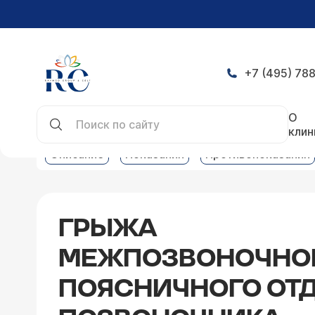
+7 (495) 788
Главная
Услуги
Нейрохирургия услуги
Грыж
О
клин
Описание
Показания
Противопоказания
ГРЫЖА
МЕЖПОЗВОНОЧНОГ
ПОЯСНИЧНОГО ОТ