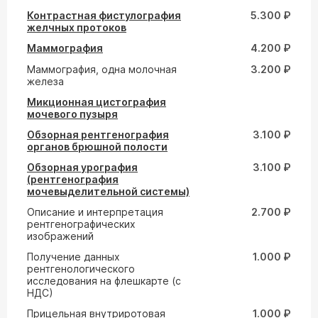
Контрастная фистулография
5.300 ₽
желчных протоков
Маммография
4.200 ₽
Маммография, одна молочная
3.200 ₽
железа
Микционная цистография
мочевого пузыря
Обзорная рентгенография
3.100 ₽
органов брюшной полости
Обзорная урография
3.100 ₽
(рентгенография
мочевыделительной системы)
Описание и интерпретация
2.700 ₽
рентгенографических
изображений
Получение данных
1.000 ₽
рентгенологического
исследования на флешкарте (с
НДС)
Прицельная внутриротовая
1.000 ₽