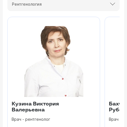
Рентгенология
Кузина Виктория
Бахчо
Валерьевна
Рубен
Врач - рентгенолог
Врач рен