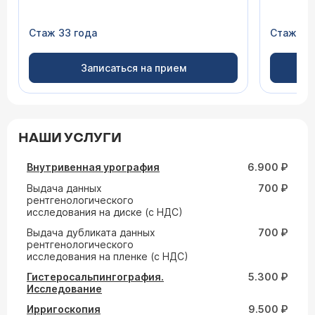
Стаж 33 года
Стаж 15 
Записаться на прием
НАШИ УСЛУГИ
Внутривенная урография
6.900 ₽
Выдача данных
700 ₽
рентгенологического
исследования на диске (с НДС)
Выдача дубликата данных
700 ₽
рентгенологического
исследования на пленке (с НДС)
Гистеросальпингография.
5.300 ₽
Исследование
Ирригоскопия
9.500 ₽