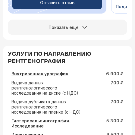
человеч
Оставить отзыв
Подроб
Сейчас 
Показать еще
УСЛУГИ ПО НАПРАВЛЕНИЮ
РЕНТГЕНОГРАФИЯ
Внутривенная урография
6.900 ₽
Выдача данных
700 ₽
рентгенологического
исследования на диске (с НДС)
Выдача дубликата данных
700 ₽
рентгенологического
исследования на пленке (с НДС)
Гистеросальпингография.
5.300 ₽
Исследование
Ирригоскопия
9.500 ₽