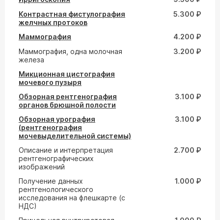
Контрастная фистулография
5.300 ₽
желчных протоков
Маммография
4.200 ₽
Маммография, одна молочная
3.200 ₽
железа
Микционная цистография
мочевого пузыря
Обзорная рентгенография
3.100 ₽
органов брюшной полости
Обзорная урография
3.100 ₽
(рентгенография
мочевыделительной системы)
Описание и интерпретация
2.700 ₽
рентгенографических
изображений
Получение данных
1.000 ₽
рентгенологического
исследования на флешкарте (с
НДС)