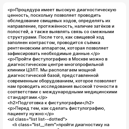
<p>Процедура имеет высокую диагностическую
ценность, поскольку позволяет проводить
обследование свищевых ходов, определять их
направление, протяжённость, наличие затёков и
полостей, а также выявлять связь со смежными
структурами. После того, как свищевой ход
заполнен контрастом, проводится съёмка
рентгеновским аппаратом, которая позволяет
зафиксировать необходимые данные.</p>
<p>Пройти фистулографию в Москве можно в
диагностическом центре многопрофильной
клиники ЦЭЛТ. Мы располагаем мощной
диагностической базой, представленной
современным оборудованием, которое позволяет
нам проводить исследования высокой точности в
соответствии с международными медицинскими
стандартами.</p>
<h2>Подготовка к фистулографии</h2>
<p>Перед тем, как сделать фистулографию,
пациенту нужно:</p>
<ul class="list list--dotted">
<li class="list__item">пройти диагностику на