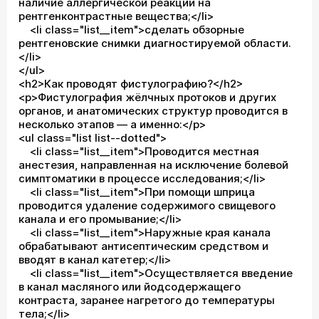
наличие аллергической реакции на
рентгенконтрастные вещества;</li>
<li class="list__item">сделать обзорные
рентгеновские снимки диагностируемой области.
</li>
</ul>
<h2>Как проводят фистулографию?</h2>
<p>Фистулография жёлчных протоков и других
органов, и анатомических структур проводится в
несколько этапов — а именно:</p>
<ul class="list list--dotted">
<li class="list__item">Проводится местная
анестезия, направленная на исключение болевой
симптоматики в процессе исследования;</li>
<li class="list__item">При помощи шприца
проводится удаление содержимого свищевого
канала и его промывание;</li>
<li class="list__item">Наружные края канала
обрабатывают антисептическим средством и
вводят в канал катетер;</li>
<li class="list__item">Осуществляется введение
в канал масляного или йодсодержащего
контраста, заранее нагретого до температуры
тела;</li>