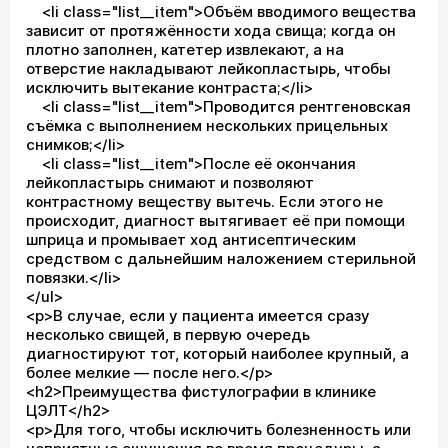
<li class="list__item">Объём вводимого вещества
зависит от протяжённости хода свища; когда он
плотно заполнен, катетер извлекают, а на
отверстие накладывают лейкопластырь, чтобы
исключить вытекание контраста;</li>
<li class="list__item">Проводится рентгеновская
съёмка с выполнением нескольких прицельных
снимков;</li>
<li class="list__item">После её окончания
лейкопластырь снимают и позволяют
контрастному веществу вытечь. Если этого не
происходит, диагност вытягивает её при помощи
шприца и промывает ход антисептическим
средством с дальнейшим наложением стерильной
повязки.</li>
</ul>
<p>В случае, если у пациента имеется сразу
несколько свищей, в первую очередь
диагностируют тот, который наиболее крупный, а
более мелкие — после него.</p>
<h2>Преимущества фистулографии в клинике
ЦЭЛТ</h2>
<p>Для того, чтобы исключить болезненность или