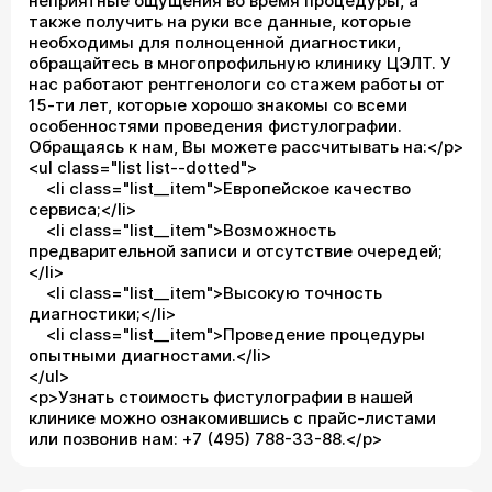
неприятные ощущения во время процедуры, а
также получить на руки все данные, которые
необходимы для полноценной диагностики,
обращайтесь в многопрофильную клинику ЦЭЛТ. У
нас работают рентгенологи со стажем работы от
15-ти лет, которые хорошо знакомы со всеми
особенностями проведения фистулографии.
Обращаясь к нам, Вы можете рассчитывать на:</p>
<ul class="list list--dotted">
<li class="list__item">Европейское качество
сервиса;</li>
<li class="list__item">Возможность
предварительной записи и отсутствие очередей;
</li>
<li class="list__item">Высокую точность
диагностики;</li>
<li class="list__item">Проведение процедуры
опытными диагностами.</li>
</ul>
<p>Узнать стоимость фистулографии в нашей
клинике можно ознакомившись с прайс-листами
или позвонив нам: +7 (495) 788-33-88.</p>