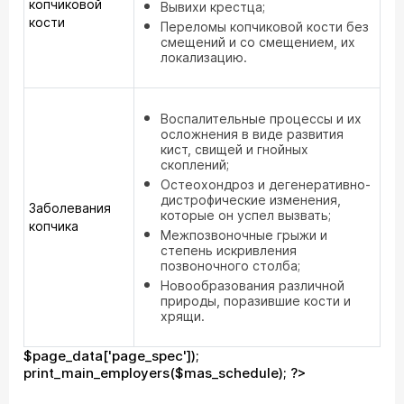
копчиковой
Вывихи крестца;
кости
Переломы копчиковой кости без
смещений и со смещением, их
локализацию.
Воспалительные процессы и их
осложнения в виде развития
кист, свищей и гнойных
скоплений;
Остеохондроз и дегенеративно-
дистрофические изменения,
Заболевания
которые он успел вызвать;
копчика
Межпозвоночные грыжи и
степень искривления
позвоночного столба;
Новообразования различной
природы, поразившие кости и
хрящи.
$page_data['page_spec']);
print_main_employers($mas_schedule); ?>