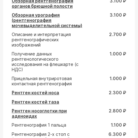
Обзорная рентгенография
3.100 ₽
органов брюшной полости
Обзорная урография
3.100 ₽
(рентгенография
мочевыделительной системы)
Описание и интерпретация
2.700 ₽
рентгенографических
изображений
Получение данных
1.000 ₽
рентгенологического
исследования на флешкарте (с
НДС)
Прицельная внутриротовая
1.000 ₽
контактная рентгенография
Рентген костей носа
2.300 ₽
Рентген костей таза
Рентген носоглотки при
2.800 ₽
аденоидах
Рентгенография 1 пальца
1.100 ₽
Рентгенография 2-х стоп с
6.300 ₽