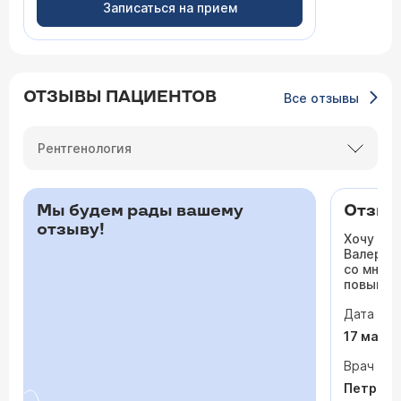
Записаться на прием
ОТЗЫВЫ ПАЦИЕНТОВ
Все отзывы
Рентгенология
Мы будем рады вашему
Отзыв 
отзыву!
Хочу ос
Валерьев
со мной 
повышало
одышка и
Дата виз
сердца. 
раз куда
17 мая 
врачи то
На приё
Врач
спокойно
Петрося
задавала