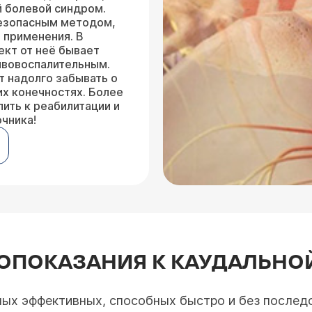
й болевой синдром.
безопасным методом,
 применения. В
ект от неё бывает
ивовоспалительным.
 надолго забывать о
их конечностях. Более
пить к реабилитации и
чника!
ОПОКАЗАНИЯ К КАУДАЛЬНО
мых эффективных, способных быстро и без последс