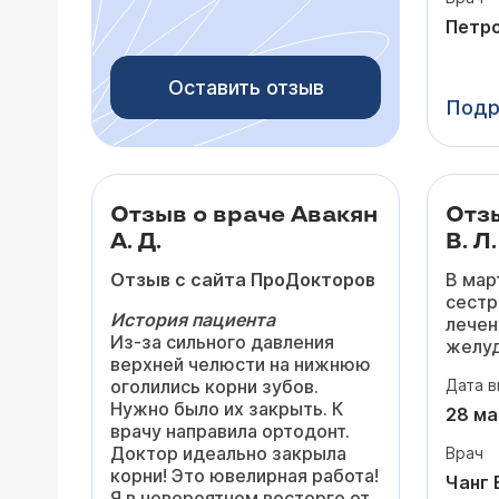
лишни
потом
Петро
тольк
На пр
Оставить отзыв
очень
Подр
выслу
задав
внима
мои с
Вперв
Отзыв о враче Авакян
Отзы
почув
А. Д.
В. Л.
дейст
разоб
Отзыв с сайта ПроДокторов
В мар
прост
сестр
нибуд
История пациента
лечен
Из-за сильного давления
желуд
После
верхней челюсти на нижнюю
сопро
скорр
оголились корни зубов.
Дата в
этапа
подро
Нужно было их закрыть. К
докто
28 ма
зачем
врачу направила ортодонт.
Одним
неско
Доктор идеально закрыла
Врач
был В
намно
корни! Это ювелирная работа!
докто
Чанг 
давле
Я в невероятном восторге от