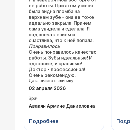
распо
просы
ее работы. При этом у меня
внима
сердц
была видна пломба на
всегд
верхнем зубе - она ее тоже
любые
Очень
идеально закрыла! Причем
с ним
врач.
сама увидела и сделала. Я
даже 
подго
под впечатлением и
диагн
отнош
счастлива, что к ней попала.
В его
Сейча
Понравилось
поряд
неё.
Очень понравилось качество
Викто
работы. Зубы идеальные! И
объяс
здоровые, и красивые!
сдела
Доктор - профессионал!
гисто
Очень рекомендую.
что в
Дата визита в клинику
подоб
иммун
02 апреля 2026
измен
Врач
Спаси
профе
Авакян Армине Даниеловна
благо
Понра
Подробнее
Подр
Поряд
внима