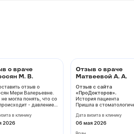
ыв о враче
Отзыв о враче
осян М. В.
Матвеевой А. А.
оставить отзыв о
Отзыв с сайта
сян Мери Валерьевне.
«ПроДокторов».
 не могла понять, что со
История пациента
происходит - давление
Пришла в стоматологич
вышалось, то резко
клинику для исправлени
изита в клинику
Дата визита в клинику
о, появилась одышка и
прикуса. Прохожу лечен
янная тревога из-за
брекет-системе у Анны
я 2026
06 мая 2026
а. Честно, уже боялась
Андреевны с января 20
Врач