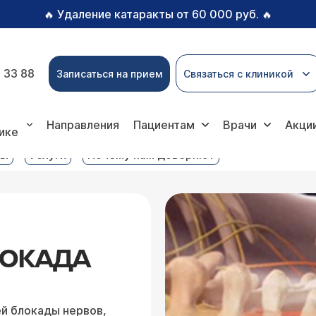
Удаление катаракты от 60 000 руб.
🔥
🔥
 33 88
Записаться на прием
Связаться с клиникой
ьная эпидуральная блокада
Направления
Пациентам
Врачи
Акци
ике
вы
Услуги
Почему нам доверяют
ЛОКАДА
ей блокады нервов,