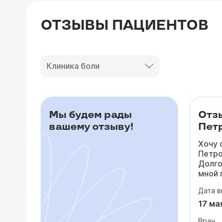
ОТЗЫВЫ ПАЦИЕНТОВ
Клиника боли
Мы будем рады
Отз
вашему отзыву!
Петр
Хочу 
Петро
Долго
мной 
то по
Дата в
падал
посто
17 ма
сердц
Врач