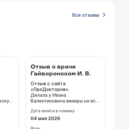
Все отзывы
Отзыв о враче
Гайворонском И. В.
Отзыв с сайта
«ПроДокторов».
Делала у Ивана
ескую
Валентиновича виниры на всю
я
зону улыбки - результат
Дата визита в клинику
ие на
просто потрясающий! Я и не
думала, что виниры могут
04 мая 2026
25
выглядеть
настолько
Врач