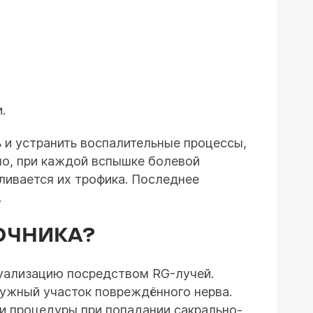
.
 и устранить воспалительные процессы,
но, при каждой вспышке болевой
ливается их трофика. Последнее
.
ОЧНИКА?
зуализацию посредством RG-лучей.
нужный участок повреждённого нерва.
и процедуры при попадании сакрально-