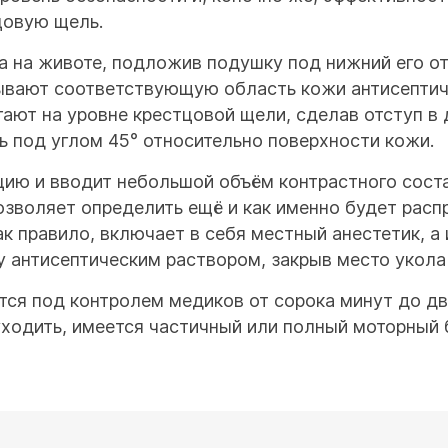
цовую щель.
а на животе, подложив подушку под нижний его о
ывают соответствующую область кожи антисептич
ают на уровне крестцовой щели, сделав отступ в 
ь под углом 45° относительно поверхности кожи.
ию и вводит небольшой объём контрастного состав
зволяет определить ещё и как именно будет расп
как правило, включает в себя местный анестетик, а
у антисептическим раствором, закрыв место укола
тся под контролем медиков от сорока минут до дв
уходить, имеется частичный или полный моторный 