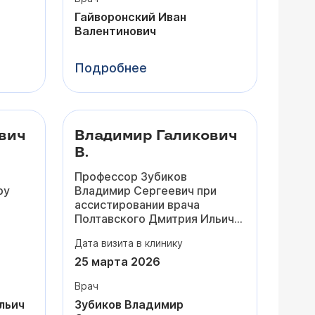
естественно,
а не только
«как унитаз».
Гайворонский Иван
нию и
Цвет, форму и размер вы
Валентинович
сть
выбираете сами, а доктор
внимательно прислушивается
Подробнее
этапы
и предлагает оптимальные
 что
решения.
Теперь хожу и улыбаюсь
во
этому
все 28 :)
ть за
вич
Владимир Галикович
В.
,
Профессор Зубиков
се
ру
Владимир Сергеевич при
ся
ассистировании врача
Полтавского Дмитрия Ильича
ру
провел моей жене две
Дата визита в клинику
операции
эндопротезирования
25 марта 2026
е!
тазобедренного сустава
Врач
(правого и левого). Первая
в у
операция в июне 2024г,
льич
Зубиков Владимир