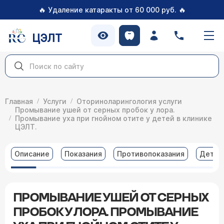
🔥
🔥
Удаление катаракты от 60 000 руб.
ЦЭЛТ
Главная
Услуги
Оториноларингология услуги
Промывание ушей от серных пробок у лора.
Промывание уха при гнойном отите у детей в клинике
ЦЭЛТ.
Описание
Показания
Противопоказания
Детал
ПРОМЫВАНИЕ УШЕЙ ОТ СЕРНЫХ
ПРОБОК У ЛОРА. ПРОМЫВАНИЕ