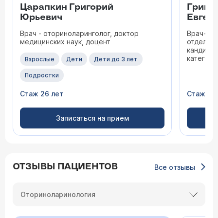
Царапкин Григорий
Гришу
Юрьевич
Евген
Врач - оториноларинголог, доктор
Врач-от
медицинских наук, доцент
отделени
кандидат
категори
Взрослые
Дети
Дети до 3 лет
Подростки
Стаж 26 лет
Стаж 32
Записаться на прием
ОТЗЫВЫ ПАЦИЕНТОВ
Все отзывы
Оториноларинология