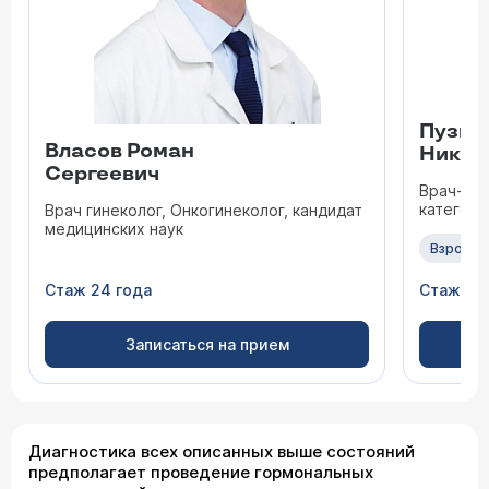
Пузыр
Власов Роман
Никол
Сергеевич
Врач-гин
категори
Врач гинеколог, Онкогинеколог, кандидат
медицинских наук
Взрослы
Стаж 24 года
Стаж 47
Записаться на прием
Диагностика всех описанных выше состояний
предполагает проведение гормональных