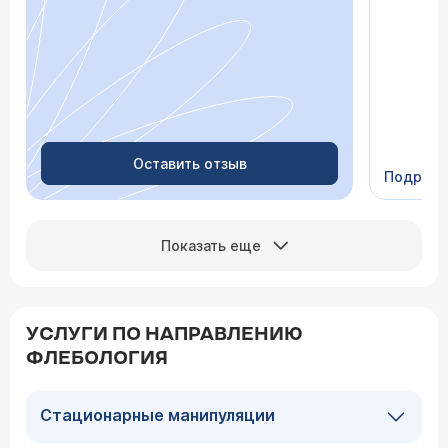
После о
лечение,
зачем пр
недель с
скачки д
просыпа
Очень пр
Видно в
человеч
Оставить отзыв
Подроб
Сейчас 
Показать еще
УСЛУГИ ПО НАПРАВЛЕНИЮ
ФЛЕБОЛОГИЯ
Стационарные манипуляции