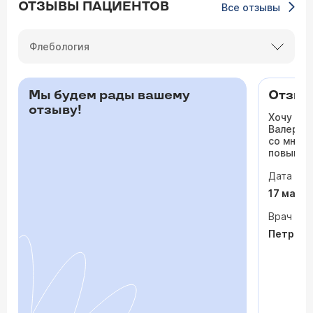
ОТЗЫВЫ ПАЦИЕНТОВ
Все отзывы
Флебология
Мы будем рады вашему
Отзыв 
отзыву!
Хочу ос
Валерьев
со мной 
повышало
одышка и
Дата виз
сердца. 
раз куда
17 мая 
врачи то
На приё
Врач
спокойно
Петрося
задавала
посмотр
обследо
почувств
пытается
просто «