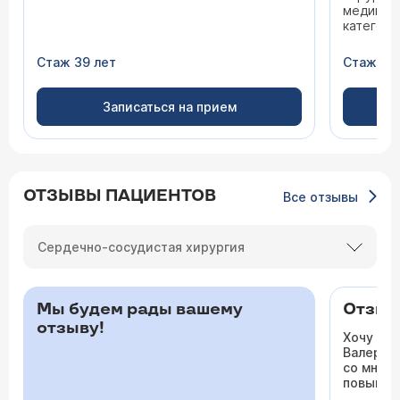
медицинс
категори
Стаж 39 лет
Стаж 41 
Записаться на прием
ОТЗЫВЫ ПАЦИЕНТОВ
Все отзывы
Сердечно-сосудистая хирургия
Мы будем рады вашему
Отзыв 
отзыву!
Хочу ос
Валерьев
со мной 
повышало
одышка и