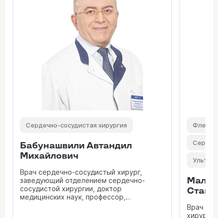
Сердечно-сосудистая хирургия
Флебол
Сердеч
Бабунашвили Автандил
Михайлович
Ультраз
Врач сердечно-сосудистый хирург,
Малах
заведующий отделением сердечно-
сосудистой хирургии, доктор
Стани
медицинских наук, профессор,
заслуженный врач РФ, доктор
Врач фле
медицинских наук, профессор
хирург, 