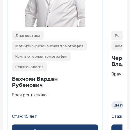
Диагностика
Рентге
Магнитно-резонансная томография
Компью
Компьютерная томография
Черво
Влади
Рентгенология
Врач-ре
Бахчоян Вардан
Рубенович
Врач рентгенолог
Дети
Стаж 15 лет
Стаж 15 