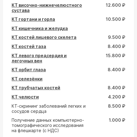
КТ височно-нижнечелюстного
12.600 ₽
сустава
КТ гортани и горла
10.500 ₽
КТ кишечника и желудка
КТ костей лицевого скелета
9.500 ₽
КТ костей таза
8.400 ₽
КТ левого предсердия и
15.800 ₽
легочных вен
КТ орбит глаза
8.400 ₽
КТ селезёнки
КТ трубчатых костей
8.400 ₽
КТ челюсти
4.200 ₽
КТ-скрининг заболеваний легких и
8.500 ₽
сосудов сердца
Получение данных компьютерно-
1.000 ₽
томографического исследования
на флешкарте (с НДС)