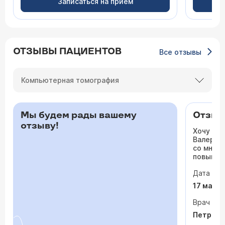
Записаться на прием
ОТЗЫВЫ ПАЦИЕНТОВ
Все отзывы
Компьютерная томография
Мы будем рады вашему
Отзыв 
отзыву!
Хочу ос
Валерьев
со мной 
повышало
одышка и
Дата виз
сердца. 
раз куда
17 мая 
врачи то
На приё
Врач
спокойно
Петрося
задавала
посмотр