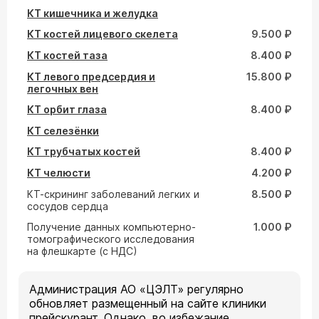
КТ кишечника и желудка
КТ костей лицевого скелета
9.500 ₽
КТ костей таза
8.400 ₽
КТ левого предсердия и
15.800 ₽
легочных вен
КТ орбит глаза
8.400 ₽
КТ селезёнки
КТ трубчатых костей
8.400 ₽
КТ челюсти
4.200 ₽
КТ-скрининг заболеваний легких и
8.500 ₽
сосудов сердца
Получение данных компьютерно-
1.000 ₽
томографического исследования
на флешкарте (с НДС)
Администрация АО «ЦЭЛТ» регулярно
обновляет размещенный на сайте клиники
прейскурант. Однако, во избежание