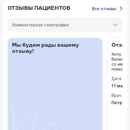
ОТЗЫВЫ ПАЦИЕНТОВ
Все отзывы
Компьютерная томография
Мы будем рады вашему
Отзыв 
отзыву!
Хочу ос
Валерьев
со мной 
повышало
одышка и
Дата виз
сердца. 
раз куда
17 мая 
врачи то
На приё
Врач
спокойно
Петрося
задавала
посмотр
обследо
почувств
пытается
просто «