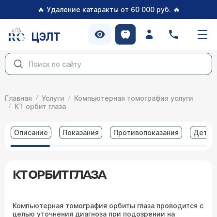
🔥
🔥
Удаление катаракты от 60 000 руб.
ЦЭЛТ
Главная
Услуги
Компьютерная томография услуги
КТ орбит глаза
Описание
Показания
Противопоказания
Детал
КТ ОРБИТ ГЛАЗА
Компьютерная томография орбиты глаза проводится с
целью уточнения диагноза при подозрении на