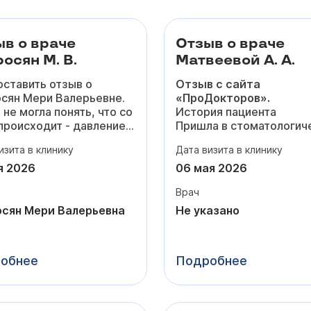
ыв о враче
Отзыв о враче
осян М. В.
Матвеевой А. А.
оставить отзыв о
Отзыв с сайта
сян Мери Валерьевне.
«ПроДокторов».
 не могла понять, что со
История пациента
происходит - давление
Пришла в стоматологич
вышалось, то резко
клинику для исправлени
изита в клинику
Дата визита в клинику
о, появилась одышка и
прикуса. Прохожу лечен
янная тревога из-за
брекет-системе у Анны
я 2026
06 мая 2026
а. Честно, уже боялась
Андреевны с января 20
Врач
й раз куда-то идти,
года.
у что до этого врачи
Понравилось
сян Мери Валерьевна
Не указано
о меняли таблетки.
Нравится подход к лече
иёме Мери Валерьевна
вовлеченность врача. Е
 спокойно всё
четкий план действий,
обнее
Подробнее
шала, не торопила,
которому следуют, все 
ала много вопросов,
контролируются - когда
тельно посмотрела все
удалить, вылечить или
тарые обследования.
установить. Благодаря 