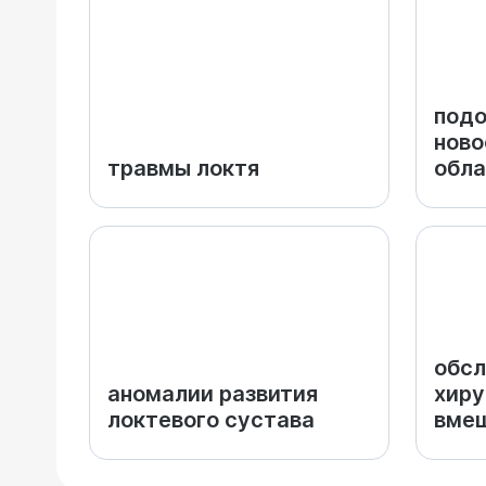
подо
ново
травмы локтя
обла
обсл
аномалии развития
хиру
локтевого сустава
вме