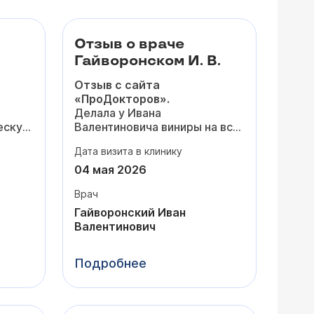
Отзыв о враче
Гайворонском И. В.
Отзыв с сайта
«ПроДокторов».
Делала у Ивана
ескую
Валентиновича виниры на всю
я
зону улыбки - результат
Дата визита в клинику
ие на
просто потрясающий! Я и не
думала, что виниры могут
04 мая 2026
25
выглядеть
настолько
Врач
естественно,
а не только
«как унитаз».
Гайворонский Иван
нию и
Цвет, форму и размер вы
Валентинович
сть
выбираете сами, а доктор
внимательно прислушивается
Подробнее
этапы
и предлагает оптимальные
 что
решения.
Теперь хожу и улыбаюсь
во
этому
все 28 :)