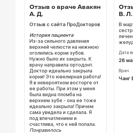
Вперв
Отзыв о враче Авакян
Отзы
почув
А. Д.
В. Л.
дейст
разоб
Отзыв с сайта ПроДокторов
В мар
прост
сестр
нибуд
История пациента
лечен
Из-за сильного давления
желуд
После
верхней челюсти на нижнюю
сопро
скорр
оголились корни зубов.
Дата в
этапа
подро
Нужно было их закрыть. К
докто
28 ма
зачем
врачу направила ортодонт.
Одним
неско
Доктор идеально закрыла
Врач
был В
намно
корни! Это ювелирная работа!
докто
Чанг 
давле
Я в невероятном восторге от
распо
просы
ее работы. При этом у меня
внима
сердц
была видна пломба на
всегд
верхнем зубе - она ее тоже
любые
Очень
идеально закрыла! Причем
с ним
врач.
сама увидела и сделала. Я
даже 
подго
под впечатлением и
диагн
отнош
счастлива, что к ней попала.
В его
Сейча
Понравилось
поряд