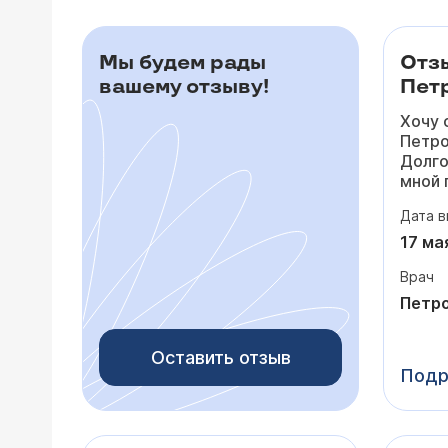
Мы будем рады
Отз
вашему отзыву!
Петр
Хочу 
Петро
Долго
мной 
то по
Дата в
падал
посто
17 ма
сердц
Врач
лишни
потом
Петро
тольк
На пр
Оставить отзыв
очень
Подр
выслу
задав
внима
мои с