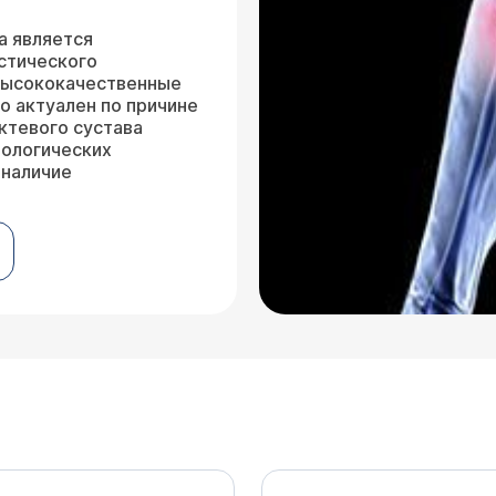
а является
стического
 высококачественные
о актуален по причине
ктевого сустава
тологических
 наличие