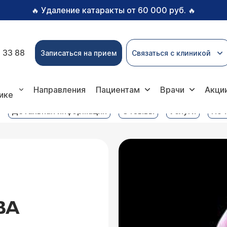
Удаление катаракты от 60 000 руб.
🔥
🔥
 33 88
Записаться на прием
Связаться с клиникой
луги
Компьютерная томография (КТ) локтевого суста
Направления
Пациентам
Врачи
Акци
ике
Детальная информация
Отзывы
Услуги
Поч
ВА