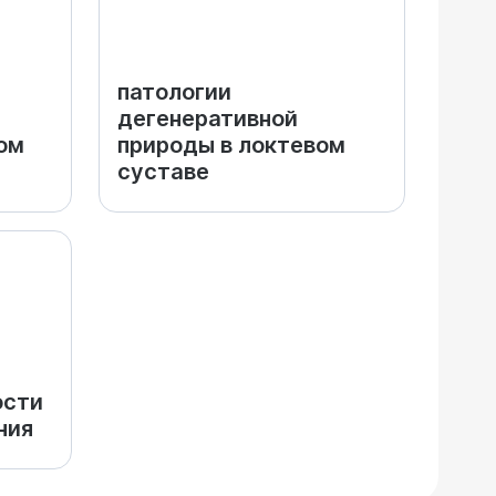
патологии
дегенеративной
ом
природы в локтевом
суставе
ости
ния