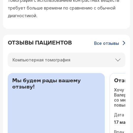
томография с использованием контрастных веществ
требует больше времени по сравнению с обычной
диагностикой.
ОТЗЫВЫ ПАЦИЕНТОВ
Все отзывы
Компьютерная томография
Мы будем рады вашему
Отзыв 
отзыву!
Хочу ос
Валерьев
со мной 
повышало
одышка и
Дата виз
сердца. 
раз куда
17 мая 
врачи то
На приё
Врач