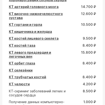
КТ артерий головного мозга
14.700 ₽
КТ височно-нижнечелюстного
12.600 ₽
сустава
КТ гортани и горла
10.500 ₽
КТ кишечника и желудка
КТ костей лицевого скелета
9.500 ₽
КТ костей таза
8.400 ₽
КТ левого предсердия и
15.800 ₽
легочных вен
КТ орбит глаза
8.400 ₽
КТ селезёнки
КТ трубчатых костей
8.400 ₽
КТ челюсти
4.200 ₽
КТ-скрининг заболеваний легких и
8.500 ₽
сосудов сердца
Получение данных компьютерно-
1.000 ₽