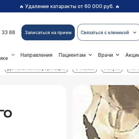
Удаление катаракты от 60 000 руб.
🔥
🔥
 33 88
Записаться на прием
Связаться с клиникой
луги
КТ височно-нижнечелюстного сустава
Направления
Пациентам
Врачи
Акци
ике
Детальная информация
Отзывы
Услуги
Поч
ГО