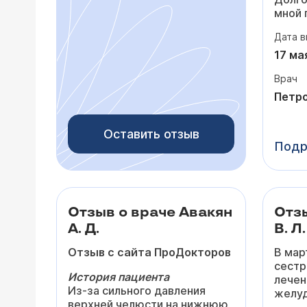
мной 
то по
Дата в
падал
посто
17 ма
сердц
Врач
лишни
потом
Петро
тольк
На пр
Оставить отзыв
очень
Подр
выслу
задав
внима
мои с
Вперв
Отзыв о враче Авакян
Отзы
почув
А. Д.
В. Л.
дейст
разоб
Отзыв с сайта ПроДокторов
В мар
прост
сестр
нибуд
История пациента
лечен
Из-за сильного давления
желуд
После
верхней челюсти на нижнюю