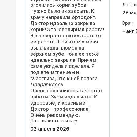
сопро
скорр
оголились корни зубов.
Дата в
этапа
подро
Нужно было их закрыть. К
докто
28 ма
зачем
врачу направила ортодонт.
Одним
неско
Доктор идеально закрыла
Врач
был В
намно
корни! Это ювелирная работа!
докто
Чанг 
давле
Я в невероятном восторге от
распо
просы
ее работы. При этом у меня
внима
сердц
была видна пломба на
всегд
верхнем зубе - она ее тоже
любые
Очень
идеально закрыла! Причем
с ним
врач.
сама увидела и сделала. Я
даже 
подго
под впечатлением и
диагн
отнош
счастлива, что к ней попала.
В его
Сейча
Понравилось
поряд
неё.
Очень понравилось качество
Викто
работы. Зубы идеальные! И
объяс
здоровые, и красивые!
сдела
Доктор - профессионал!
гисто
Очень рекомендую.
что в
Дата визита в клинику
подоб
иммун
02 апреля 2026
измен