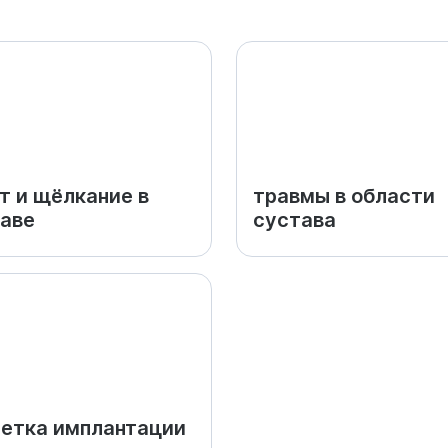
т и щёлкание в
травмы в области
аве
сустава
етка имплантации