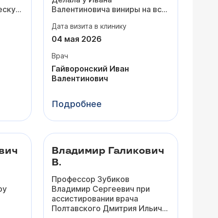
ескую
Валентиновича виниры на всю
я
зону улыбки - результат
Дата визита в клинику
ие на
просто потрясающий! Я и не
думала, что виниры могут
04 мая 2026
25
выглядеть
настолько
Врач
естественно,
а не только
«как унитаз».
Гайворонский Иван
нию и
Цвет, форму и размер вы
Валентинович
сть
выбираете сами, а доктор
внимательно прислушивается
Подробнее
этапы
и предлагает оптимальные
 что
решения.
Теперь хожу и улыбаюсь
во
этому
все 28 :)
ть за
вич
Владимир Галикович
В.
,
Профессор Зубиков
се
ру
Владимир Сергеевич при
ся
ассистировании врача
Полтавского Дмитрия Ильича