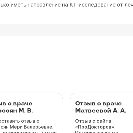
ко иметь направление на КТ-исследование от леч
ыв о враче
Отзыв о враче
осян М. В.
Матвеевой А. А.
оставить отзыв о
Отзыв с сайта
сян Мери Валерьевне.
«ПроДокторов».
 не могла понять, что со
История пациента