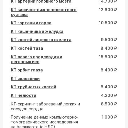
КТ артерий головного мозга
14.700 ₽
КТ височно-нижнечелюстного
12.600 ₽
сустава
КТ гортани и горла
10.500 ₽
КТ кишечника и желудка
КТ костей лицевого скелета
9.500 ₽
КТ костей таза
8.400 ₽
КТ левого предсердия и
15.800 ₽
легочных вен
КТ орбит глаза
8.400 ₽
КТ селезёнки
КТ трубчатых костей
8.400 ₽
КТ челюсти
4.200 ₽
КТ-скрининг заболеваний легких и
8.500 ₽
сосудов сердца
Получение данных компьютерно-
1.000 ₽
томографического исследования
на флешкарте (с НДС)