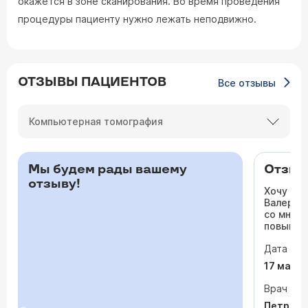
окажется в зоне сканирования. Во время проведения
процедуры пациенту нужно лежать неподвижно.
ОТЗЫВЫ ПАЦИЕНТОВ
Все отзывы
Компьютерная томография
Мы будем рады вашему
Отзыв 
отзыву!
Хочу ос
Валерьев
со мной 
повышало
одышка и
Дата виз
сердца. 
раз куда
17 мая 
врачи то
На приё
Врач
спокойно
Петрося
задавала