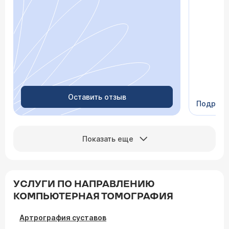
просто «
После о
лечение,
зачем пр
недель с
скачки д
просыпа
Очень пр
Видно в
человеч
Оставить отзыв
Подроб
Сейчас 
Показать еще
УСЛУГИ ПО НАПРАВЛЕНИЮ
КОМПЬЮТЕРНАЯ ТОМОГРАФИЯ
Артрография суставов