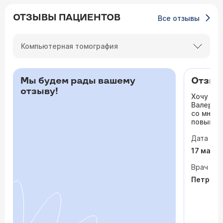
ОТЗЫВЫ ПАЦИЕНТОВ
Все отзывы
Компьютерная томография
Мы будем рады вашему
Отзыв 
отзыву!
Хочу ос
Валерьев
со мной 
повышало
одышка и
Дата виз
сердца. 
раз куда
17 мая 
врачи то
На приё
Врач
спокойно
Петрося
задавала
посмотр
обследо
почувств
пытается