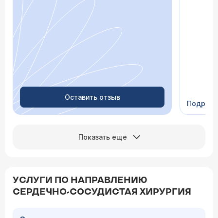
просто «
После о
лечение,
зачем пр
недель с
скачки д
просыпа
Очень пр
Видно в
человеч
Оставить отзыв
Подроб
Сейчас 
Показать еще
УСЛУГИ ПО НАПРАВЛЕНИЮ
СЕРДЕЧНО-СОСУДИСТАЯ ХИРУРГИЯ