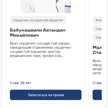
Сердечно-сосудистая хирургия
Флебол
Сердеч
Бабунашвили Автандил
Михайлович
Ультраз
Врач сердечно-сосудистый хирург,
Малах
заведующий отделением сердечно-
сосудистой хирургии, доктор
Стани
медицинских наук, профессор,
заслуженный врач РФ, доктор
Врач фле
медицинских наук, профессор
хирург, 
медицинс
категори
Стаж 39 лет
Стаж 41 
Записаться на прием