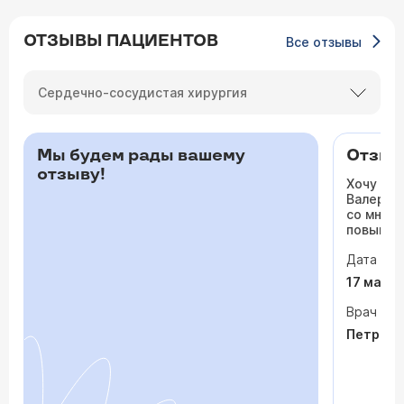
ОТЗЫВЫ ПАЦИЕНТОВ
Все отзывы
Сердечно-сосудистая хирургия
Мы будем рады вашему
Отзыв 
отзыву!
Хочу ос
Валерьев
со мной 
повышало
одышка и
Дата виз
сердца. 
раз куда
17 мая 
врачи то
На приё
Врач
спокойно
Петрося
задавала
посмотр
обследо
почувств
пытается