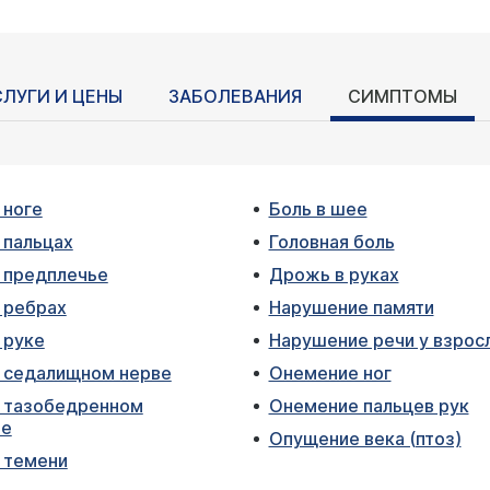
СЛУГИ И ЦЕНЫ
ЗАБОЛЕВАНИЯ
СИМПТОМЫ
 ноге
Боль в шее
 пальцах
Головная боль
в предплечье
Дрожь в руках
 ребрах
Нарушение памяти
 руке
Нарушение речи у взрос
в седалищном нерве
Онемение ног
в тазобедренном
Онемение пальцев рук
ве
Опущение века (птоз)
 темени