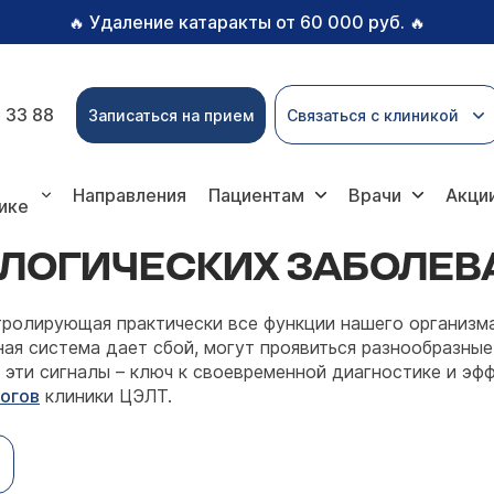
Удаление катаракты от 60 000 руб.
🔥
🔥
 33 88
Записаться на прием
Связаться с клиникой
ы
Направления
Пациентам
Врачи
Акци
ике
ЛОГИЧЕСКИХ ЗАБОЛЕВ
нтролирующая практически все функции нашего организ
ая система дает сбой, могут проявиться разнообразные
 эти сигналы – ключ к своевременной диагностике и эф
огов
клиники ЦЭЛТ.