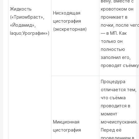
вену. Вместе с
Жидкость
кровотоком он
Нисходящая
(«Триомбраст»,
проникает в
цистография
«Йодамид»,
почки, после чег
(экскреторная)
laquo;Урографин»)
— в МП. Как
только он
полностью
заполнил его,
проводят съёмку
Процедура
отличается тем,
что съёмка
проводится в
момент
Микционная
мочеиспускания.
цистография
Перед её
проведением в