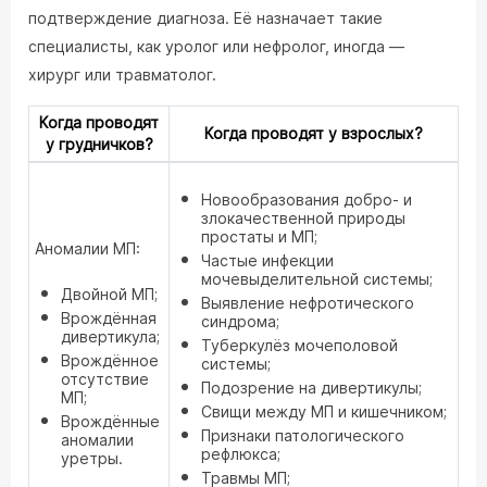
подтверждение диагноза. Её назначает такие
специалисты, как уролог или нефролог, иногда —
хирург или травматолог.
Когда проводят
Когда проводят у взрослых?
у грудничков?
Новообразования добро- и
злокачественной природы
простаты и МП;
Аномалии МП:
Частые инфекции
мочевыделительной системы;
Двойной МП;
Выявление нефротического
Врождённая
синдрома;
дивертикула;
Туберкулёз мочеполовой
Врождённое
системы;
отсутствие
Подозрение на дивертикулы;
МП;
Свищи между МП и кишечником;
Врождённые
Признаки патологического
аномалии
рефлюкса;
уретры.
Травмы МП;