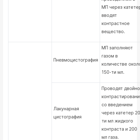
МП через катете
вводят
контрастное
вещество.
МП заполняют
газом в
Пневмоцистография
количестве окол
150-ти мл.
Проводят двойн
контрастировани
со введением
Лакунарная
через катетер 20
цистография
ти мл жидкого
контраста и 200
мл газа.