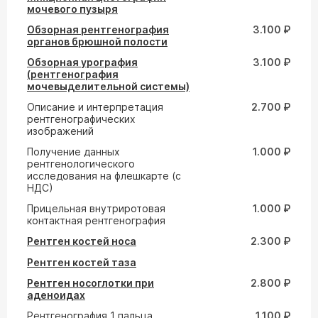
мочевого пузыря
Обзорная рентгенография
3.100 ₽
органов брюшной полости
Обзорная урография
3.100 ₽
(рентгенография
мочевыделительной системы)
Описание и интерпретация
2.700 ₽
рентгенографических
изображений
Получение данных
1.000 ₽
рентгенологического
исследования на флешкарте (с
НДС)
Прицельная внутриротовая
1.000 ₽
контактная рентгенография
Рентген костей носа
2.300 ₽
Рентген костей таза
Рентген носоглотки при
2.800 ₽
аденоидах
Рентгенография 1 пальца
1.100 ₽