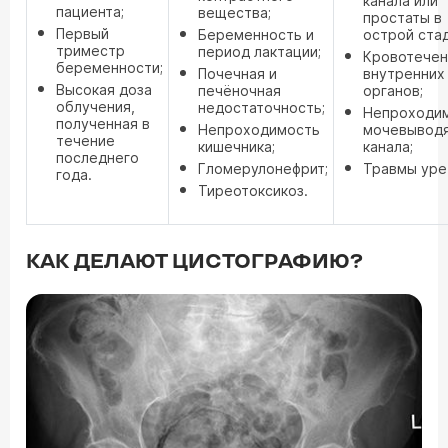
канала или
пациента;
вещества;
простаты в
Первый
Беременность и
острой стад
триместр
период лактации;
Кровотечен
беременности;
Почечная и
внутренних
Высокая доза
печёночная
органов;
облучения,
недостаточность;
Непроходи
полученная в
Непроходимость
мочевывод
течение
кишечника;
канала;
последнего
Гломерулонефрит;
Травмы уре
года.
Тиреотоксикоз.
КАК ДЕЛАЮТ ЦИСТОГРАФИЮ?