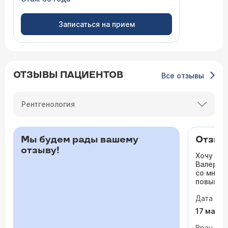
Записаться на прием
ОТЗЫВЫ ПАЦИЕНТОВ
Все отзывы
Рентгенология
Мы будем рады вашему
Отзыв 
отзыву!
Хочу ос
Валерьев
со мной 
повышало
одышка и
Дата виз
сердца. 
раз куда
17 мая 
врачи то
На приё
Врач