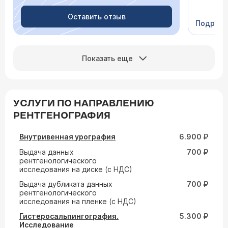
Видно в
человеч
Оставить отзыв
Подроб
Сейчас 
Показать еще
УСЛУГИ ПО НАПРАВЛЕНИЮ
РЕНТГЕНОГРАФИЯ
Внутривенная урография
6.900 ₽
Выдача данных
700 ₽
рентгенологического
исследования на диске (с НДС)
Выдача дубликата данных
700 ₽
рентгенологического
исследования на пленке (с НДС)
Гистеросальпингография.
5.300 ₽
Исследование