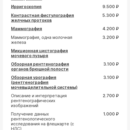
Ирригоскопия
9.500 ₽
Контрастная фистулография
5.300 ₽
желчных протоков
Маммография
4.200 ₽
Маммография, одна молочная
3.200 ₽
железа
Микционная цистография
мочевого пузыря
Обзорная рентгенография
3.100 ₽
органов брюшной полости
Обзорная урография
3.100 ₽
(рентгенография
мочевыделительной системы)
Описание и интерпретация
2.700 ₽
рентгенографических
изображений
Получение данных
1.000 ₽
рентгенологического
исследования на флешкарте (с
НДС)