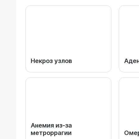
Некроз узлов
Аде
Анемия из-за
метроррагии
Омер