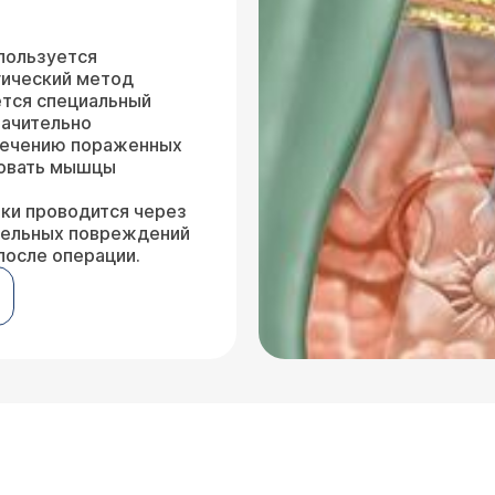
пользуется
гический метод
ется специальный
начительно
сечению пораженных
ровать мышцы
ки проводится через
тельных повреждений
после операции.