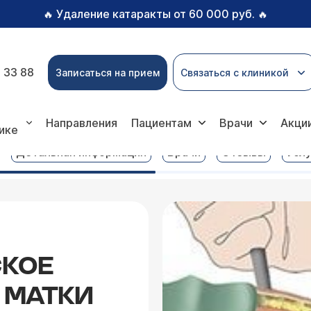
Удаление катаракты от 60 000 руб.
🔥
🔥
 33 88
Записаться на прием
Связаться с клиникой
я лапароскопическое удаление миомы матки
Направления
Пациентам
Врачи
Акци
ике
Детальная информация
Врачи
Отзывы
Услу
КОЕ
 МАТКИ