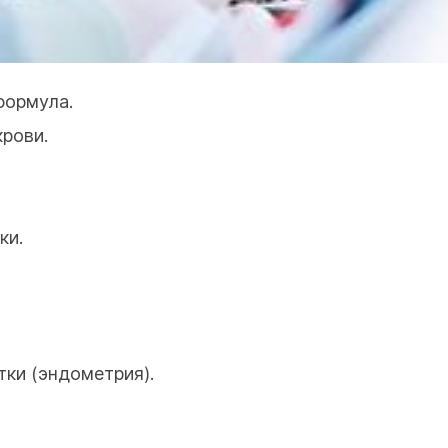
формула.
крови.
ки.
ки (эндометрия).