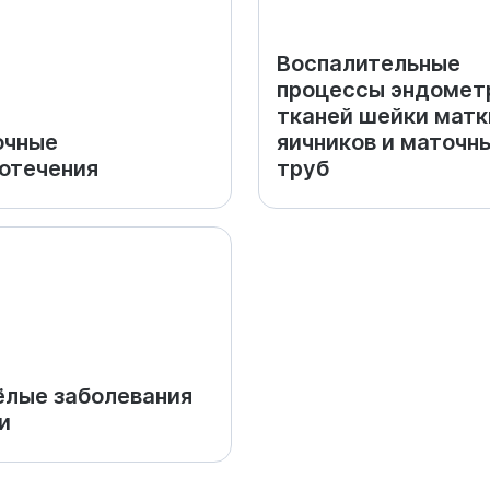
Воспалительные
процессы эндомет
тканей шейки матк
очные
яичников и маточн
отечения
труб
лые заболевания
и