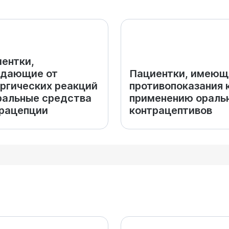
ентки,
адающие от
Пациентки, имеющ
ргических реакций
противопоказания 
ральные средства
применению ораль
рацепции
контрацептивов