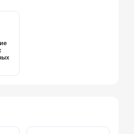
ие
к
ных