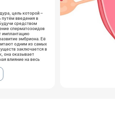
дура, цель которой –
 путём введения в
 Будучи средством
жение сперматозоидов
т имплантацию
азвитие эмбриона. Её
читают одним из самых
муществ заключается в
к, она оказывает
ая влияние на весь