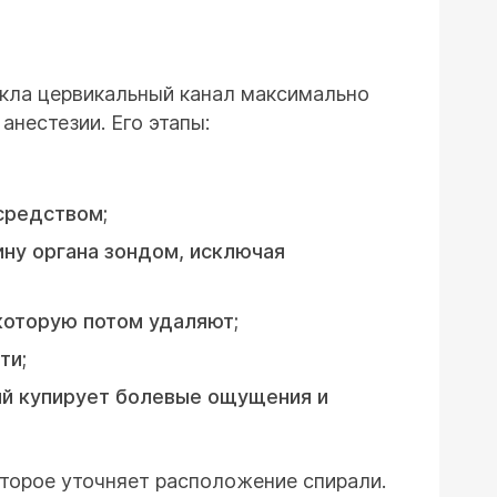
икла цервикальный канал максимально
анестезии. Его этапы:
средством;
ину органа зондом, исключая
которую потом удаляют;
ти;
ый купирует болевые ощущения и
оторое уточняет расположение спирали.