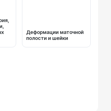
рия,
и,
ых
Деформации маточной
полости и шейки