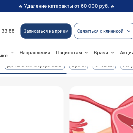
Удаление катаракты от 60 000 руб.
🔥
🔥
 33 88
Записаться на прием
Связаться с клиникой
ка внутриматочной спирали
Направления
Пациентам
Врачи
Акци
ике
Детальная информация
Врачи
Отзывы
Услу