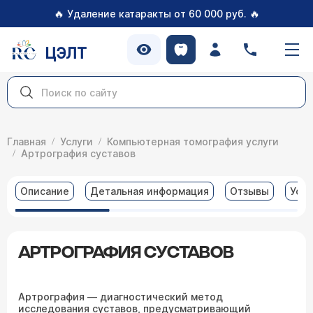
🔥
🔥
Удаление катаракты от 60 000 руб.
ЦЭЛТ
Главная
Услуги
Компьютерная томография услуги
Артрография суставов
Описание
Детальная информация
Отзывы
Услу
АРТРОГРАФИЯ СУСТАВОВ
Артрография — диагностический метод
исследования суставов, предусматривающий