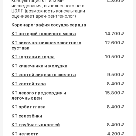
Консультация КТ или МРТ
4.800 ₽
исследования, выполненного не в
ЦЭЛТ (возможность консультации
оценивает врач-рентгенолог)
Коронарография сосудов сердца
КТ артерий головного мозга
14.700 ₽
КТ височно-нижнечелюстного
12.600 ₽
сустава
КТ гортани и горла
10.500 ₽
КТ кишечника и желудка
КТ костей лицевого скелета
9.500 ₽
КТ костей таза
8.400 ₽
КТ левого предсердия и
15.800 ₽
легочных вен
КТ орбит глаза
8.400 ₽
КТ селезёнки
КТ трубчатых костей
8.400 ₽
КТ челюсти
4.200 ₽