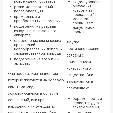
повреждения суставов;
лицам, уровень
облучения
развитие осложнений
которых за
после операции;
последние 12
врождённые и
месяцев
приобретённые аномалии;
превышает
подозрения на разрывы
допустимые
капсулы или связочного
нормы.
аппарата;
определение клинических
Другие
проявлений
противопоказания
новообразований добро- и
злокачественной природы;
связаны с
подозрение на артриты и
применением
артрозы.
контрастного
Она необходима пациентам,
вещества. Они
которые жалуются на болевую
заключаются в
симптоматику,
следующем:
локализующуюся в области
беременность и
сочленений, или при
период грудного
нарушениях их функций по
вскармливания;
нарушения
непонятным причинам. Она