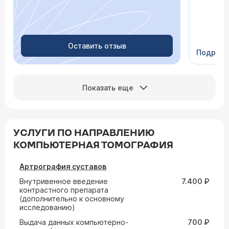
скачки д
просыпа
Очень пр
Видно в
человеч
Оставить отзыв
Подроб
Сейчас 
Показать еще
УСЛУГИ ПО НАПРАВЛЕНИЮ
КОМПЬЮТЕРНАЯ ТОМОГРАФИЯ
Артрография суставов
Внутривенное введение
7.400 ₽
контрастного препарата
(дополнительно к основному
исследованию)
Выдача данных компьютерно-
700 ₽