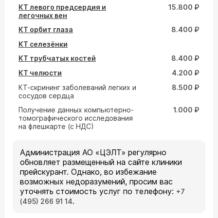
КТ левого предсердия и
15.800 ₽
легочных вен
КТ орбит глаза
8.400 ₽
КТ селезёнки
КТ трубчатых костей
8.400 ₽
КТ челюсти
4.200 ₽
КТ-скрининг заболеваний легких и
8.500 ₽
сосудов сердца
Получение данных компьютерно-
1.000 ₽
томографического исследования
на флешкарте (с НДС)
Администрация АО «ЦЭЛТ» регулярно
обновляет размещенный на сайте клиники
прейскурант. Однако, во избежание
возможных недоразумений, просим вас
уточнять стоимость услуг по телефону:
+7
.
(495) 266 91 14