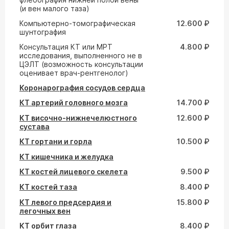
(и вен малого таза)
Компьютерно-томографическая
12.600 ₽
шунтография
Консультация КТ или МРТ
4.800 ₽
исследования, выполненного не в
ЦЭЛТ (возможность консультации
оценивает врач-рентгенолог)
Коронарография сосудов сердца
КТ артерий головного мозга
14.700 ₽
КТ височно-нижнечелюстного
12.600 ₽
сустава
КТ гортани и горла
10.500 ₽
КТ кишечника и желудка
КТ костей лицевого скелета
9.500 ₽
КТ костей таза
8.400 ₽
КТ левого предсердия и
15.800 ₽
легочных вен
КТ орбит глаза
8.400 ₽