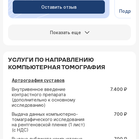
Видно в
человеч
Оставить отзыв
Подроб
Сейчас 
Показать еще
УСЛУГИ ПО НАПРАВЛЕНИЮ
КОМПЬЮТЕРНАЯ ТОМОГРАФИЯ
Артрография суставов
Внутривенное введение
7.400 ₽
контрастного препарата
(дополнительно к основному
исследованию)
Выдача данных компьютерно-
700 ₽
томаграфического исследования
на рентгеновской пленке (1 лист)
(с НДС)
Выдача дубликата компьютерно-
700 ₽