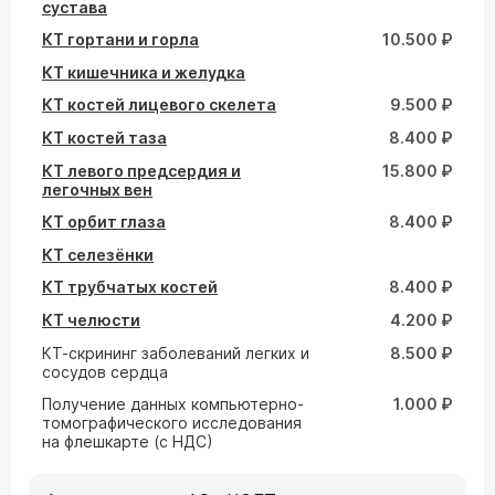
сустава
КТ гортани и горла
10.500 ₽
КТ кишечника и желудка
КТ костей лицевого скелета
9.500 ₽
КТ костей таза
8.400 ₽
КТ левого предсердия и
15.800 ₽
легочных вен
КТ орбит глаза
8.400 ₽
КТ селезёнки
КТ трубчатых костей
8.400 ₽
КТ челюсти
4.200 ₽
КТ-скрининг заболеваний легких и
8.500 ₽
сосудов сердца
Получение данных компьютерно-
1.000 ₽
томографического исследования
на флешкарте (с НДС)