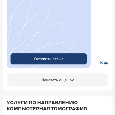
почувств
пытается
просто «
После о
лечение,
зачем пр
недель с
скачки д
просыпа
Очень пр
Видно в
человеч
Оставить отзыв
Подроб
Сейчас 
Показать еще
УСЛУГИ ПО НАПРАВЛЕНИЮ
КОМПЬЮТЕРНАЯ ТОМОГРАФИЯ