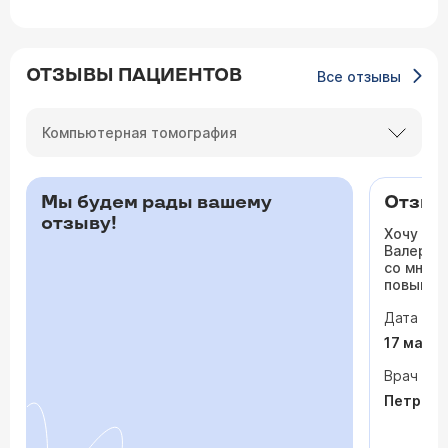
ОТЗЫВЫ ПАЦИЕНТОВ
Все отзывы
Компьютерная томография
Мы будем рады вашему
Отзыв 
отзыву!
Хочу ос
Валерьев
со мной 
повышало
одышка и
Дата виз
сердца. 
раз куда
17 мая 
врачи то
На приё
Врач
спокойно
Петрося
задавала
посмотр
обследо