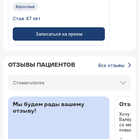
Взрослые
Стаж 47 лет
Записаться на прием
ОТЗЫВЫ ПАЦИЕНТОВ
Все отзывы
Стоматология
Мы будем рады вашему
Отзыв 
отзыву!
Хочу ос
Валерьев
со мной 
повышало
одышка и