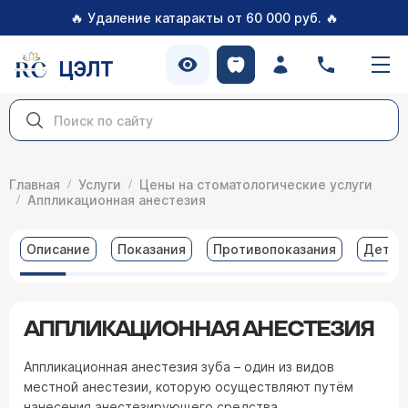
🔥
🔥
Удаление катаракты от 60 000 руб.
ЦЭЛТ
Главная
Услуги
Цены на стоматологические услуги
Аппликационная анестезия
Описание
Показания
Противопоказания
Детал
АППЛИКАЦИОННАЯ АНЕСТЕЗИЯ
Аппликационная анестезия зуба – один из видов
местной анестезии, которую осуществляют путём
нанесения анестезирующего средства