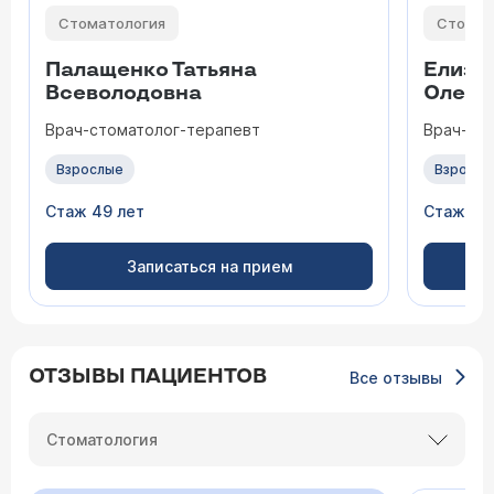
Стоматология
Стомат
Палащенко Татьяна
Елиза
Всеволодовна
Олего
Врач-стоматолог-терапевт
Врач-ст
Взрослые
Взрослы
Стаж 49 лет
Стаж 47
Записаться на прием
ОТЗЫВЫ ПАЦИЕНТОВ
Все отзывы
Стоматология