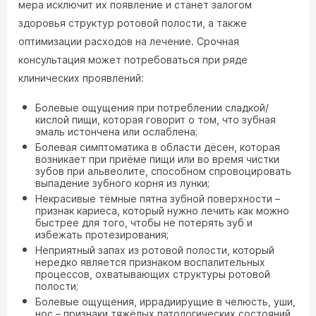
мера исключит их появление и станет залогом
здоровья структур ротовой полости, а также
оптимизации расходов на лечение. Срочная
консультация может потребоваться при ряде
клинических проявлений:
Болевые ощущения при потреблении сладкой/
кислой пищи, которая говорит о том, что зубная
эмаль истончена или ослаблена;
Болевая симптоматика в области дёсен, которая
возникает при приёме пищи или во время чистки
зубов при альвеолите, способном спровоцировать
выпадение зубного корня из лунки;
Некрасивые тёмные пятна зубной поверхности –
признак кариеса, который нужно лечить как можно
быстрее для того, чтобы не потерять зуб и
избежать протезирования;
Неприятный запах из ротовой полости, который
нередко является признаком воспалительных
процессов, охватывающих структуры ротовой
полости;
Болевые ощущения, иррадиирущие в челюсть, уши,
нос – признаки тяжёлых патологических состояний