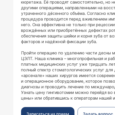
кюретажа. Её проводят самостоятельно, но 
другими операциями, направленными на восс
утраченного дёсенного объёма. Согласно кли
процедура проводится перед вживлением имп
него. Она эффективна не только при рецессии,
врождённых или приобретённых дефектах ро
обеспечения защиты шейки и корня зуба от в
факторов и надёжной фиксации зуба.
Пройти операцию по удалению части десны 
ЦЭЛТ. Наша клиника – многопрофильная и раб
платных медицинских услуг уже тридцать ле
полный спектр стоматологических услуг для 
«арсенале» наших хирургов имеется совреме
и операционное оборудование, которое позво
диагнозы и проводить лечение по междунаро
Узнать цену гингивотомии можно перейдя во 
цены» или обратившись к операторам нашей 
Записаться на прием
Задать вопрос