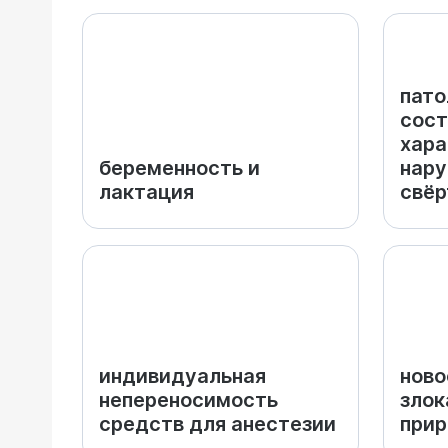
пато
сост
хар
беременность и
нар
лактация
свёр
индивидуальная
ново
непереносимость
злок
средств для анестезии
при