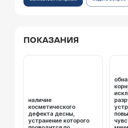
ПОКАЗАНИЯ
обна
корн
искл
наличие
разр
косметического
устр
дефекта десны,
пов
устранение которого
чувс
проводится по
мини