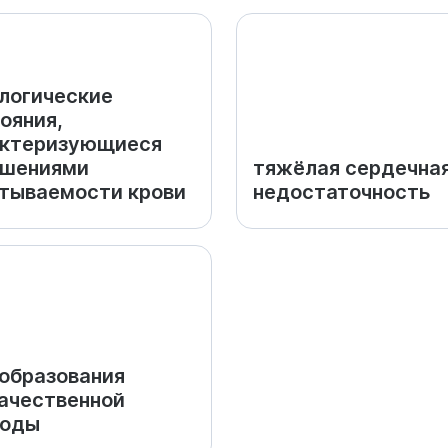
логические
ояния,
актеризующиеся
ушениями
тяжёлая сердечна
тываемости крови
недостаточность
образования
ачественной
роды