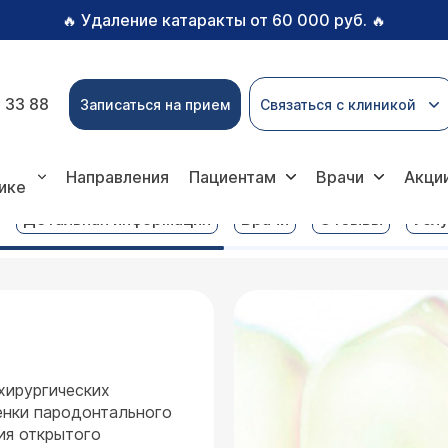
Удаление катаракты от 60 000 руб.
🔥
🔥
 33 88
Записаться на прием
Связаться с клиникой
слуги
Гингивотомия
Направления
Пациентам
Врачи
Акци
ике
Детальная информация
Врачи
Отзывы
Услу
хирургических
енки пародонтального
ия открытого