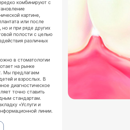
нередко комбинируют с
тановление
нической картине,
лантата или после
 но и при ряде других
товой полости с целью
оздействия различных
можно в стоматологии
отает на рынке
т. Мы предлагаем
детей и взрослых. В
нное диагностическое
ляет точно ставить
дным стандартам.
вкладку «Услуги и
информационной линии.