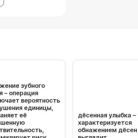
жение зубного
я – операция
ючает вероятность
ушения единицы,
аняет её
дёсенная улыбка –
ышенную
характеризуется
твительность,
обнажением дёсен
мизирует риск
выглядит