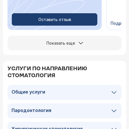
Очень пр
Видно в
человеч
Оставить отзыв
Подроб
Сейчас 
Показать еще
УСЛУГИ ПО НАПРАВЛЕНИЮ
СТОМАТОЛОГИЯ
Общие услуги
Пародонтология
Хирургическая стоматология