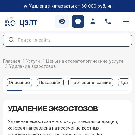
🔥
🔥
Удаление катаракты от 60 000 руб.
ЦЭЛТ
Главная
Услуги
Цены на стоматологические услуги
Удаление экзостозов
Описание
Показания
Противопоказания
Детал
УДАЛЕНИЕ ЭКЗОСТОЗОВ
Удаление экзостоза – это хирургическая операция,
которая направлена на иссечение костных
формирований верхней/нижней челюсти. Ей