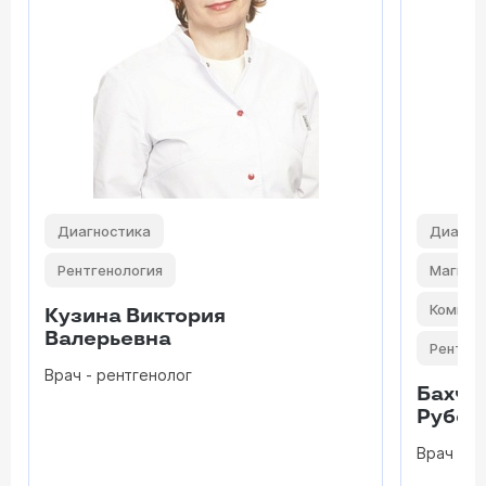
Диагностика
Диагно
Рентгенология
Магнит
Компью
Кузина Виктория
Валерьевна
Рентге
Врач - рентгенолог
Бахчо
Рубен
Врач рен