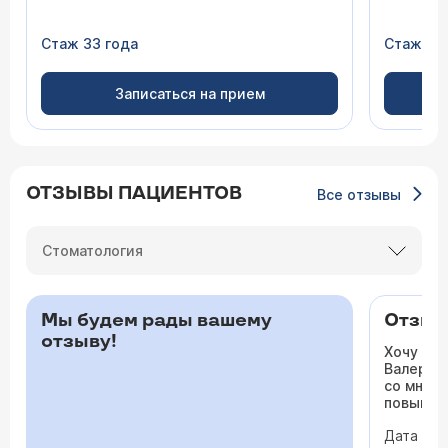
Стаж 33 года
Стаж 15 
Записаться на прием
ОТЗЫВЫ ПАЦИЕНТОВ
Все отзывы
Стоматология
Мы будем рады вашему
Отзыв 
отзыву!
Хочу ос
Валерьев
со мной 
повышало
одышка и
Дата виз
сердца. 