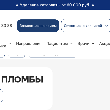
Удаление катаракты от 60 000 руб.
🔥
🔥
 33 88
Записаться на прием
Связаться с клиникой
слуги
Удаление старой пломбы
Направления
Пациентам
Врачи
Акци
ике
вы
Услуги
Почему нам доверяют
Й ПЛОМБЫ