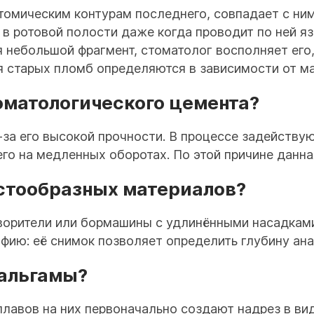
омическим контурам последнего, совпадает с ним 
 в ротовой полости даже когда проводит по ней я
ся небольшой фрагмент, стоматолог восполняет ег
 старых пломб определяются в зависимости от мат
оматологического цемента?
-за его высокой прочности. В процессе задейству
его на медленных оборотах. По этой причине данн
астообразных материалов?
ворители или бормашины с удлинёнными насадками
афию: её снимок позволяет определить глубину ан
мальгамы?
лавов на них первоначально создают надрез в вид