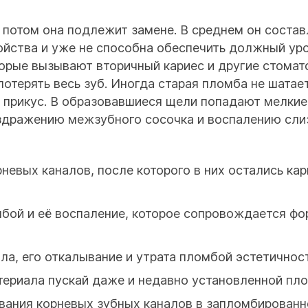
потом она подлежит замене. В среднем он составл
войства и уже не способна обеспечить должный уро
орые вызывают вторичный кариес и другие стомат
терять весь зуб. Иногда старая пломба не шатаетс
а прикус. В образовавшиеся щели попадают мелкие
аздражению межзубного сосочка и воспалению слиз
невых каналов, после которого в них остались кар
бой и её воспаление, которое сопровождается фо
а, его откалывание и утрата пломбой эстетичност
ериала пускай даже и недавно установленной пло
вания корневых зубных каналов в запломбированн