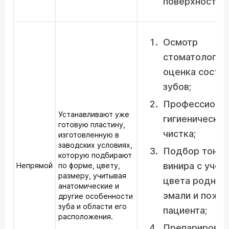
поверхности.
Осмотр
стоматологом
оценка состо
зубов;
Профессиона
Устанавливают уже
гигиеническая
готовую пластину,
чистка;
изготовленную в
заводских условиях,
Подбор тона
которую подбирают
винира с учёт
Непрямой
по форме, цвету,
размеру, учитывая
цвета родной
анатомические и
эмали и поже
другие особенности
зуба и области его
пациента;
расположения.
Препарирован