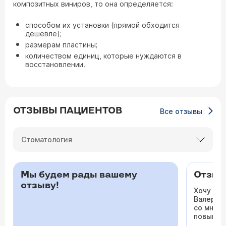
композитных виниров, то она определяется:
способом их установки (прямой обходится
дешевле);
размерам пластины;
количеством единиц, которые нуждаются в
восстановлении.
ОТЗЫВЫ ПАЦИЕНТОВ
Все отзывы
Стоматология
Мы будем рады вашему
Отзыв 
отзыву!
Хочу ос
Валерьев
со мной 
повышало
одышка и