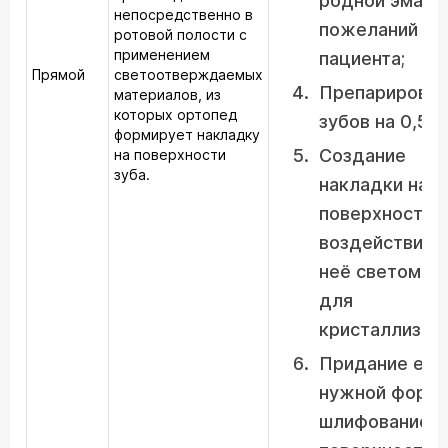
родной эмали
непосредственно в
пожеланий
ротовой полости с
применением
пациента;
Прямой
светоотверждаемых
Препарирован
материалов, из
которых ортопед
зубов на 0,5 м
формирует накладку
Создание
на поверхности
зуба.
накладки на
поверхности,
воздействие 
неё светом л
для
кристаллизаци
Придание ей
нужной формы
шлифование