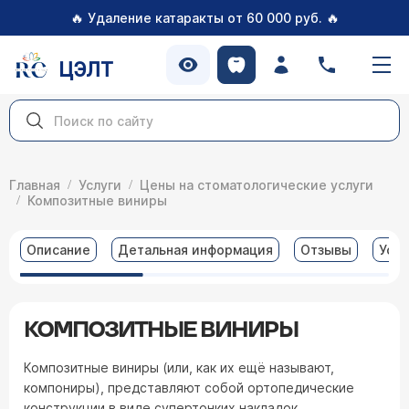
🔥
🔥
Удаление катаракты от 60 000 руб.
ЦЭЛТ
Главная
Услуги
Цены на стоматологические услуги
Композитные виниры
Описание
Детальная информация
Отзывы
Услу
КОМПОЗИТНЫЕ ВИНИРЫ
Композитные виниры (или, как их ещё называют,
компониры), представляют собой ортопедические
конструкции в виде супертонких накладок,