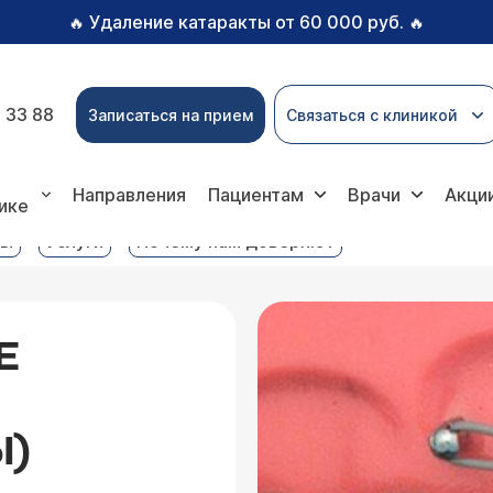
Удаление катаракты от 60 000 руб.
🔥
🔥
 33 88
Записаться на прием
Связаться с клиникой
слуги
Ортодонтические импланты (ортоимплантаты)
Направления
Пациентам
Врачи
Акци
ике
вы
Услуги
Почему нам доверяют
Е
Ы)