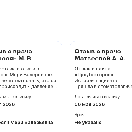
ыв о враче
Отзыв о враче
осян М. В.
Матвеевой А. А.
оставить отзыв о
Отзыв с сайта
сян Мери Валерьевне.
«ПроДокторов».
 не могла понять, что со
История пациента
происходит - давление
Пришла в стоматологич
вышалось, то резко
клинику для исправлени
изита в клинику
Дата визита в клинику
о, появилась одышка и
прикуса. Прохожу лечен
янная тревога из-за
брекет-системе у Анны
я 2026
06 мая 2026
а. Честно, уже боялась
Андреевны с января 20
Врач
й раз куда-то идти,
года.
у что до этого врачи
Понравилось
сян Мери Валерьевна
Не указано
о меняли таблетки.
Нравится подход к лече