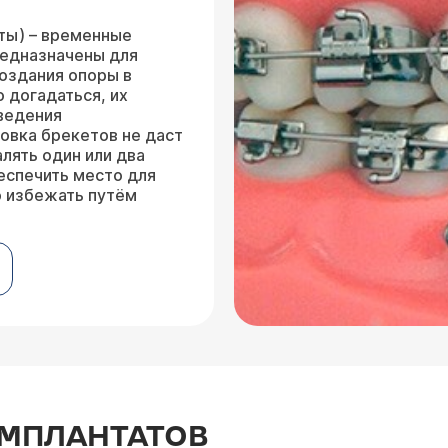
ты) – временные
редназначены для
оздания опоры в
о догадаться, их
ведения
новка брекетов
не даст
лять один или два
еспечить место для
о избежать путём
МПЛАНТАТОВ