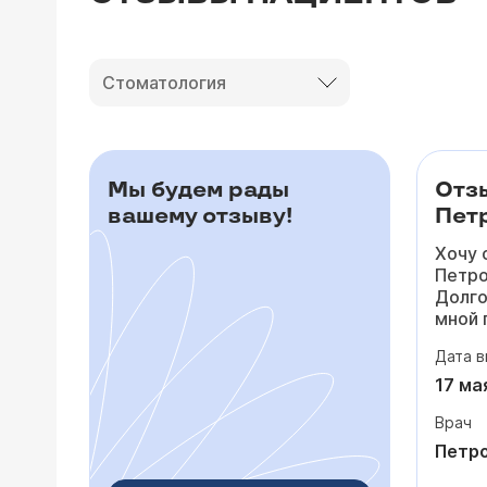
Стоматология
Мы будем рады
Отз
вашему отзыву!
Петр
Хочу 
Петро
Долго
мной 
то по
Дата в
падал
посто
17 ма
сердц
Врач
лишни
потом
Петро
тольк