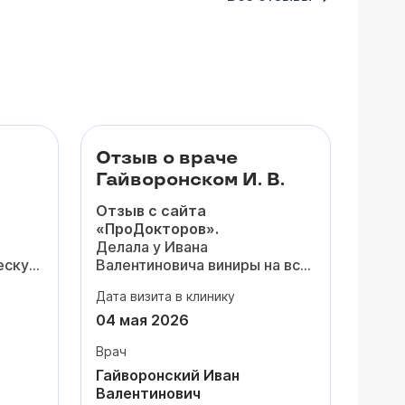
Отзыв о враче
Гайворонском И. В.
Отзыв с сайта
«ПроДокторов».
Делала у Ивана
ескую
Валентиновича виниры на всю
я
зону улыбки - результат
Дата визита в клинику
ие на
просто потрясающий! Я и не
думала, что виниры могут
04 мая 2026
25
выглядеть
настолько
Врач
естественно,
а не только
«как унитаз».
Гайворонский Иван
нию и
Цвет, форму и размер вы
Валентинович