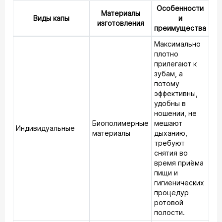
Особенности
Материалы
Виды капы
и
изготовления
преимущества
Максимально
плотно
прилегают к
зубам, а
потому
эффективны,
удобны в
ношении, не
Биополимерные
мешают
Индивидуальные
материалы
дыханию,
требуют
снятия во
время приёма
пищи и
гигиенических
процедур
ротовой
полости.