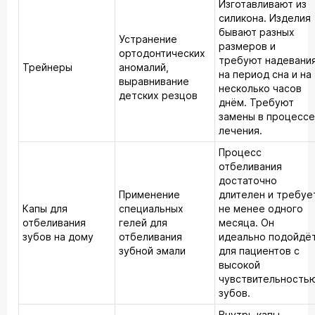
Изготавливают из
силикона. Изделия
бывают разных
Устранение
размеров и
ортодонтических
требуют надевани
Трейнеры
аномалий,
на период сна и на
выравнивание
несколько часов
детских резцов
днём. Требуют
замены в процессе
лечения.
Процесс
отбеливания
достаточно
Применение
длителен и требуе
Капы для
специальных
не менее одного
отбеливания
гелей для
месяца. Он
зубов на дому
отбеливания
идеально подойдё
зубной эмали
для пациентов с
высокой
чувствительность
зубов.
Внутрь капы