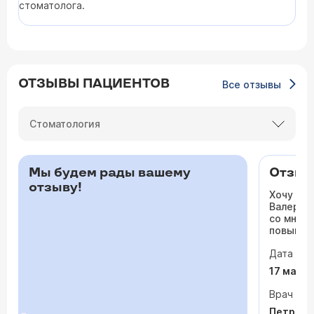
стоматолога.
ОТЗЫВЫ ПАЦИЕНТОВ
Все отзывы
Стоматология
Мы будем рады вашему
Отзыв 
отзыву!
Хочу ос
Валерьев
со мной 
повышало
одышка и
Дата виз
сердца. 
раз куда
17 мая 
врачи то
На приё
Врач
спокойно
Петрося
задавала