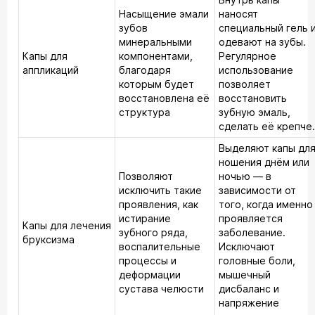
Насыщение эмали
наносят
зубов
специальный гель 
минеральными
одевают на зубы.
Капы для
компонентами,
Регулярное
аппликаций
благодаря
использование
которым будет
позволяет
восстановлена её
восстановить
структура
зубную эмаль,
сделать её крепче.
Выделяют капы дл
ношения днём или
Позволяют
ночью — в
исключить такие
зависимости от
проявления, как
того, когда именно
истирание
проявляется
Капы для лечения
зубного ряда,
заболевание.
бруксизма
воспалительные
Исключают
процессы и
головные боли,
деформации
мышечный
сустава челюсти
дисбаланс и
напряжение