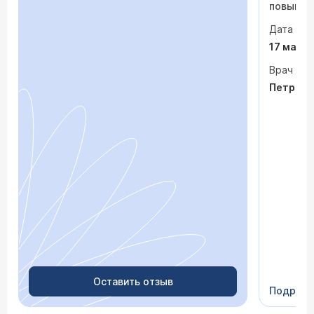
повышало
одышка и
Дата виз
сердца. 
раз куда
17 мая 
врачи то
На приё
Врач
спокойно
Петрося
задавала
посмотр
обследо
почувств
пытается
просто «
После о
лечение,
зачем пр
недель с
скачки д
просыпа
Очень пр
Видно в
человеч
Оставить отзыв
Подроб
Сейчас 